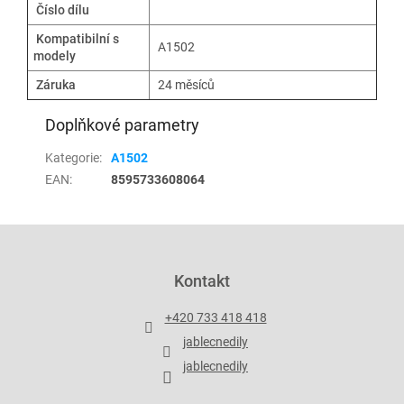
Číslo dílu
Kompatibilní s
A1502
modely
Záruka
24 měsíců
Doplňkové parametry
Kategorie
:
A1502
EAN
:
8595733608064
Z
á
p
Kontakt
a
t
+420 733 418 418
í
jablecnedily
jablecnedily