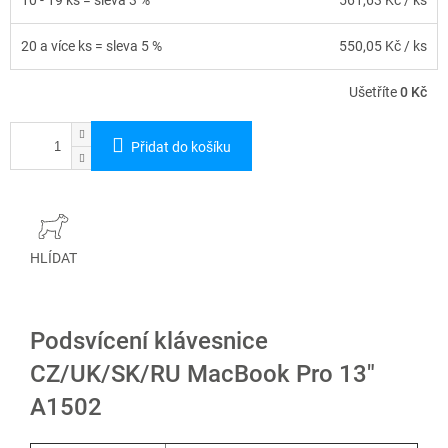
10 - 19 ks = sleva 3 %
561,63 Kč
/ ks
20 a více ks = sleva 5 %
550,05 Kč
/ ks
Ušetříte
0 Kč
Přidat do košíku
HLÍDAT
Podsvícení klávesnice
CZ/UK/SK/RU MacBook Pro 13"
A1502