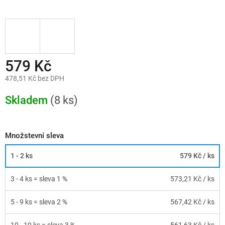
579 Kč
478,51 Kč bez DPH
Měrná
cena:
Skladem
(8 ks)
Množstevní sleva
1 - 2 ks
579 Kč
/ ks
3 - 4 ks = sleva 1 %
573,21 Kč
/ ks
5 - 9 ks = sleva 2 %
567,42 Kč
/ ks