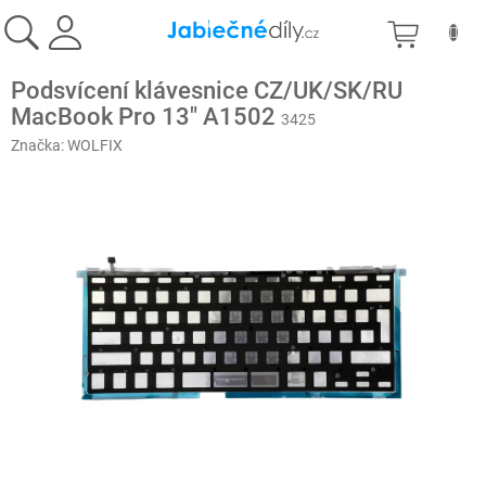
Přejít
NÁKU
na
obsah
KOŠÍK
Podsvícení klávesnice CZ/UK/SK/RU
MacBook Pro 13" A1502
3425
Značka:
WOLFIX