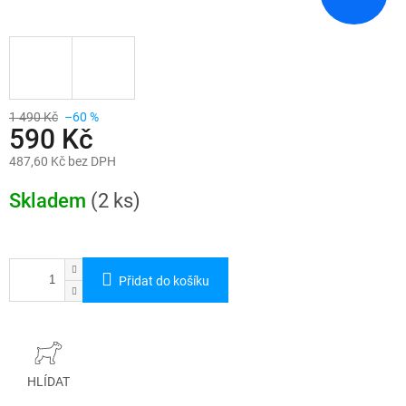
1 490 Kč
–60 %
590 Kč
487,60 Kč bez DPH
Měrná
cena:
Skladem
(2 ks)
Přidat do košíku
HLÍDAT