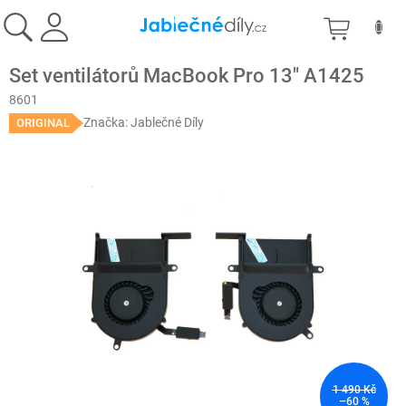
Přejít
NÁKU
na
obsah
KOŠÍK
Set ventilátorů MacBook Pro 13" A1425
8601
Značka:
Jablečné Díly
ORIGINAL
1 490 Kč
–60 %