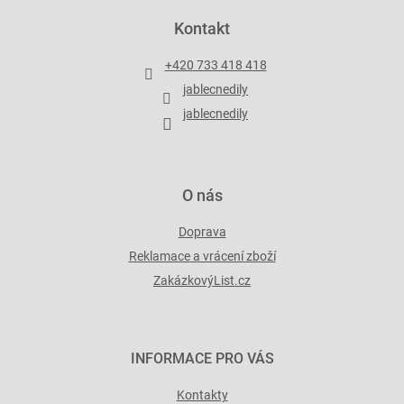
á
p
Kontakt
a
t
+420 733 418 418
í
jablecnedily
jablecnedily
O nás
Doprava
Reklamace a vrácení zboží
ZakázkovýList.cz
INFORMACE PRO VÁS
Kontakty