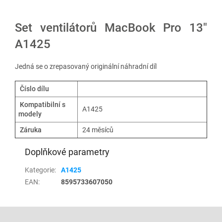
Set ventilátorů MacBook Pro 13"
A1425
Jedná se o zrepasovaný originální náhradní díl
Číslo dílu
Kompatibilní s
A1425
modely
Záruka
24 měsíců
Doplňkové parametry
Kategorie
:
A1425
EAN
:
8595733607050
Z