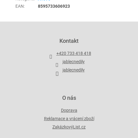
EAN
:
8595733606923
Z
á
p
Kontakt
a
t
+420 733 418 418
í
jablecnedily
jablecnedily
O nás
Doprava
Reklamace a vrácení zboží
ZakázkovýList.cz