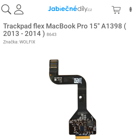
Přejít
NÁKU
na
obsah
KOŠÍK
Trackpad flex MacBook Pro 15" A1398 (
2013 - 2014 )
8643
Značka:
WOLFIX