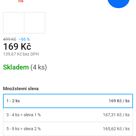
499 Kč
–66 %
169 Kč
139,67 Kč bez DPH
Měrná
cena:
Skladem
(4 ks)
Množstevní sleva
1 - 2 ks
169 Kč
/ ks
3 - 4 ks = sleva 1 %
167,31 Kč
/ ks
5 - 9 ks = sleva 2 %
165,62 Kč
/ ks