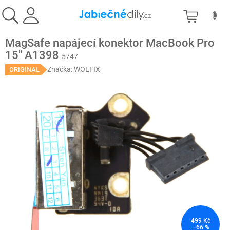
Přejít
NÁKU
na
obsah
KOŠÍK
MagSafe napájecí konektor MacBook Pro
15" A1398
5747
Značka:
WOLFIX
ORIGINAL
499 Kč
–66 %