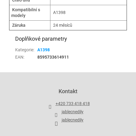
Číslo dílu
Kompatibilní s
A1398
modely
Záruka
24 měsíců
Doplňkové parametry
Kategorie
:
A1398
EAN
:
8595733614911
Z
á
p
Kontakt
a
t
+420 733 418 418
í
jablecnedily
jablecnedily