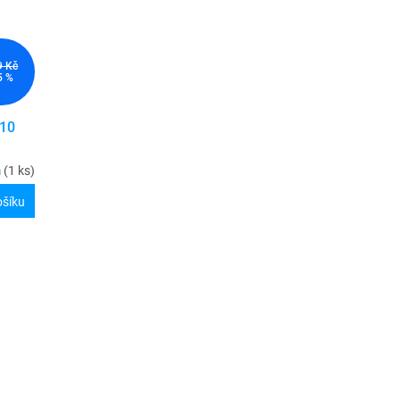
9 Kč
5 %
N10
m
(1 ks)
ošíku