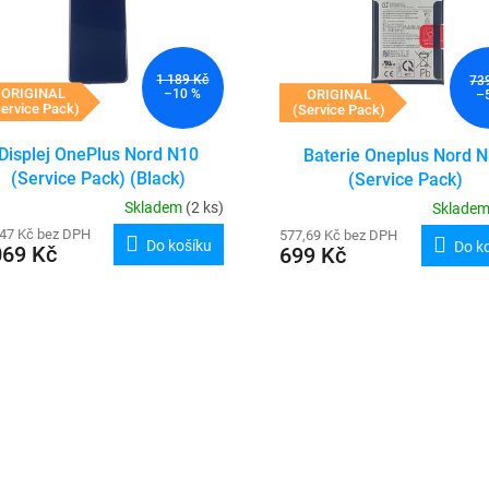
1 189 Kč
73
ORIGINAL
ORIGINAL
–10 %
–
ervice Pack)
(Service Pack)
Displej OnePlus Nord N10
Baterie Oneplus Nord 
(Service Pack) (Black)
(Service Pack)
Skladem
(2 ks)
Sklade
,47 Kč bez DPH
577,69 Kč bez DPH
Do košíku
Do k
069 Kč
699 Kč
O
v
l
á
d
a
c
í
p