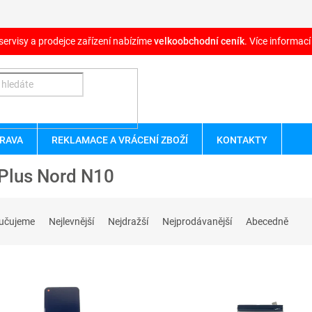
servisy a prodejce zařízení nabízíme
velkoobchodní ceník
. Více informací
RAVA
REKLAMACE A VRÁCENÍ ZBOŽÍ
KONTAKTY
Plus Nord N10
učujeme
Nejlevnější
Nejdražší
Nejprodávanější
Abecedně