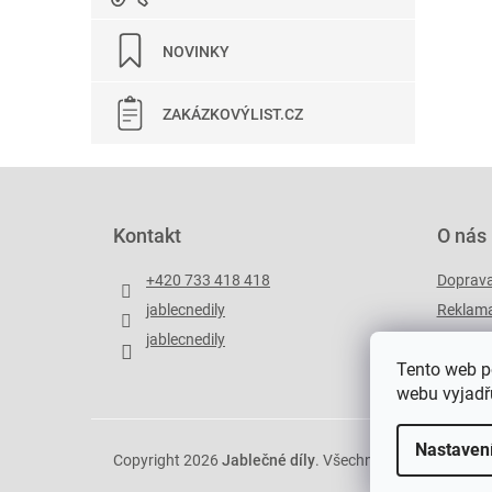
NOVINKY
ZAKÁZKOVÝLIST.CZ
Z
á
p
Kontakt
O nás
a
t
+420 733 418 418
Doprav
í
jablecnedily
Reklama
jablecnedily
Zakázko
Tento web p
webu vyjadřu
Nastaven
Copyright 2026
Jablečné díly
. Všechna práva vyhrazen