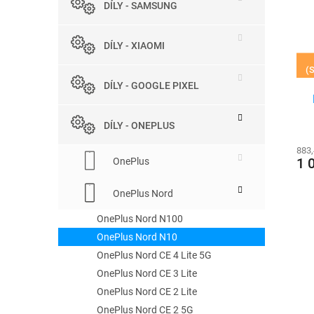
r
DÍLY - SAMSUNG
e
s
o
l
p
d
r
u
DÍLY - XIAOMI
o
k
(S
d
t
DÍLY - GOOGLE PIXEL
u
ů
k
t
DÍLY - ONEPLUS
ů
883
1 
OnePlus
OnePlus Nord
OnePlus Nord N100
OnePlus Nord N10
OnePlus Nord CE 4 Lite 5G
OnePlus Nord CE 3 Lite
OnePlus Nord CE 2 Lite
OnePlus Nord CE 2 5G