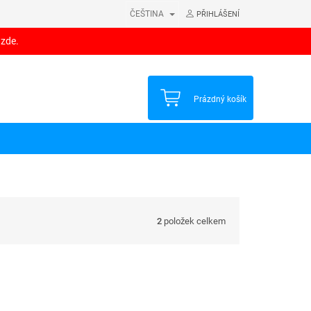
ČEŠTINA
PŘIHLÁŠENÍ
 zde.
NÁKUPNÍ
Prázdný košík
KOŠÍK
2
položek celkem