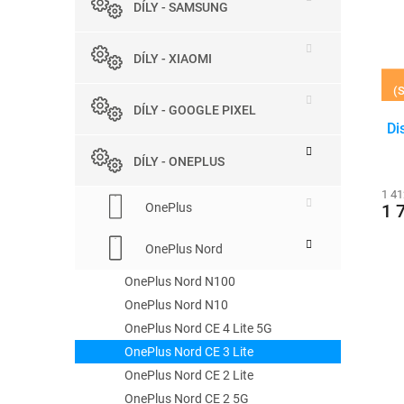
r
DÍLY - SAMSUNG
e
s
o
l
p
d
r
u
DÍLY - XIAOMI
o
k
(S
d
t
DÍLY - GOOGLE PIXEL
u
ů
Di
k
t
DÍLY - ONEPLUS
ů
1 41
OnePlus
1 
OnePlus Nord
OnePlus Nord N100
OnePlus Nord N10
OnePlus Nord CE 4 Lite 5G
OnePlus Nord CE 3 Lite
OnePlus Nord CE 2 Lite
OnePlus Nord CE 2 5G