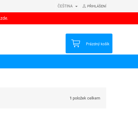
ČEŠTINA
PŘIHLÁŠENÍ
 zde.
NÁKUPNÍ
Prázdný košík
KOŠÍK
1
položek celkem