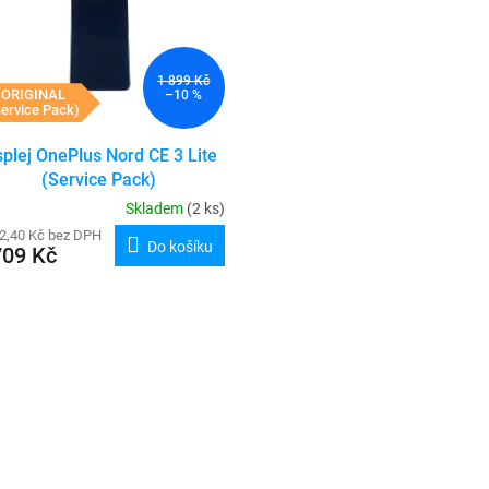
1 899 Kč
ORIGINAL
–10 %
ervice Pack)
splej OnePlus Nord CE 3 Lite
(Service Pack)
Skladem
(2 ks)
2,40 Kč bez DPH
Do košíku
709 Kč
O
v
l
á
d
a
c
í
p