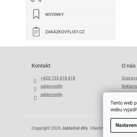
NOVINKY
ZAKÁZKOVÝLIST.CZ
Z
á
p
Kontakt
O nás
a
t
+420 733 418 418
Doprav
í
jablecnedily
Reklama
jablecnedily
Zakázko
Tento web p
webu vyjadřu
Nastaven
Copyright 2026
Jablečné díly
. Všechna práva vyhrazen