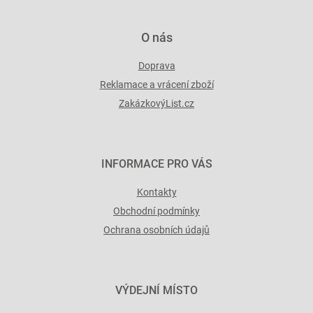
ý
p
i
O nás
s
u
Doprava
Reklamace a vrácení zboží
ZakázkovýList.cz
INFORMACE PRO VÁS
Kontakty
Obchodní podmínky
Ochrana osobních údajů
VÝDEJNÍ MÍSTO