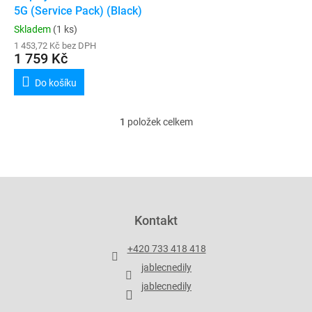
u
5G (Service Pack) (Black)
k
Skladem
(1 ks)
t
1 453,72 Kč bez DPH
ů
1 759 Kč
Do košíku
1
položek celkem
O
v
l
á
d
Z
a
á
c
p
Kontakt
í
a
p
t
r
+420 733 418 418
í
v
jablecnedily
k
y
jablecnedily
v