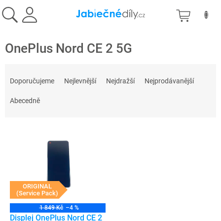
Přejít
NÁKU
na
obsah
KOŠÍK
OnePlus Nord CE 2 5G
Ř
a
Doporučujeme
Nejlevnější
Nejdražší
Nejprodávanější
z
e
Abecedně
n
í
V
p
ý
r
p
o
i
d
s
u
p
ORIGINAL
k
(Service Pack)
r
t
o
ů
1 849 Kč
–4 %
d
Displej OnePlus Nord CE 2