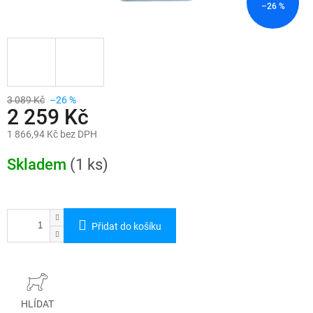
–26 %
3 089 Kč
–26 %
2 259 Kč
1 866,94 Kč bez DPH
Měrná
cena:
Skladem
(1 ks)
Přidat do košíku
HLÍDAT