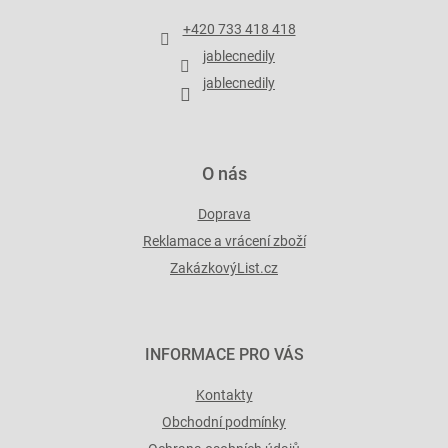
a
t
+420 733 418 418
í
jablecnedily
jablecnedily
O nás
Doprava
Reklamace a vrácení zboží
ZakázkovýList.cz
INFORMACE PRO VÁS
Kontakty
Obchodní podmínky