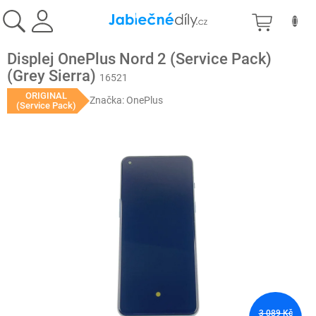
Přejít
NÁKU
na
obsah
KOŠÍK
Displej OnePlus Nord 2 (Service Pack)
(Grey Sierra)
16521
ORIGINAL
Značka:
OnePlus
(Service Pack)
3 089 Kč