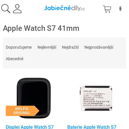
Přejít
NÁKU
na
obsah
KOŠÍK
Apple Watch S7 41mm
Ř
a
Doporučujeme
Nejlevnější
Nejdražší
Nejprodávanější
z
e
Abecedně
n
í
V
p
ý
r
p
o
i
d
s
u
p
WOLFIX
k
ORIGINAL
r
t
o
ů
d
Displej Apple Watch S7
Baterie Apple Watch S7