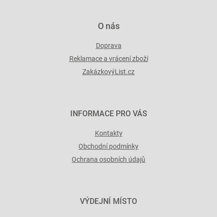
ý
p
i
O nás
s
u
Doprava
Reklamace a vrácení zboží
ZakázkovýList.cz
INFORMACE PRO VÁS
Kontakty
Obchodní podmínky
Ochrana osobních údajů
VÝDEJNÍ MÍSTO