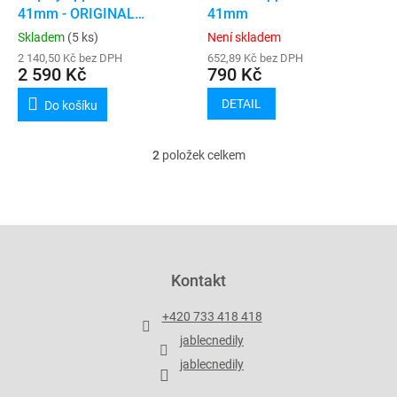
u
41mm - ORIGINAL
41mm
k
(refurbished)
Skladem
(5 ks)
Není skladem
t
2 140,50 Kč bez DPH
652,89 Kč bez DPH
ů
2 590 Kč
790 Kč
DETAIL
Do košíku
2
položek celkem
O
v
l
á
d
Z
a
á
c
p
Kontakt
í
a
p
t
r
+420 733 418 418
í
v
jablecnedily
k
y
jablecnedily
v