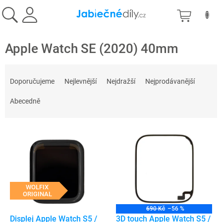
Přejít
NÁKU
na
obsah
KOŠÍK
Apple Watch SE (2020) 40mm
Ř
a
Doporučujeme
Nejlevnější
Nejdražší
Nejprodávanější
z
e
Abecedně
n
í
V
p
ý
r
p
o
i
d
s
u
p
WOLFIX
k
ORIGINAL
r
t
o
ů
690 Kč
–56 %
d
Displej Apple Watch S5 /
3D touch Apple Watch S5 /