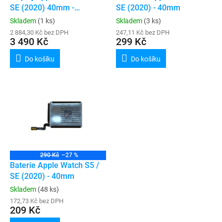
u
SE (2020) 40mm -
SE (2020) - 40mm
k
ORIGINAL (refurbished)
Skladem
(1 ks)
Skladem
(3 ks)
t
2 884,30 Kč bez DPH
247,11 Kč bez DPH
ů
3 490 Kč
299 Kč
Do košíku
Do košíku
290 Kč
–27 %
Baterie Apple Watch S5 /
SE (2020) - 40mm
Skladem
(48 ks)
172,73 Kč bez DPH
209 Kč