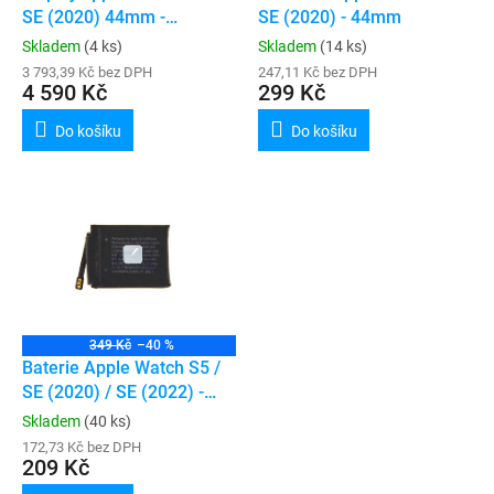
u
SE (2020) 44mm -
SE (2020) - 44mm
k
ORIGINAL (refurbished)
Skladem
(4 ks)
Skladem
(14 ks)
t
3 793,39 Kč bez DPH
247,11 Kč bez DPH
ů
4 590 Kč
299 Kč
Do košíku
Do košíku
349 Kč
–40 %
Baterie Apple Watch S5 /
SE (2020) / SE (2022) -
44mm
Skladem
(40 ks)
172,73 Kč bez DPH
209 Kč