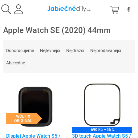
Přejít
NÁKU
na
obsah
KOŠÍK
Apple Watch SE (2020) 44mm
Ř
a
Doporučujeme
Nejlevnější
Nejdražší
Nejprodávanější
z
e
Abecedně
n
í
V
p
ý
r
p
o
i
d
s
u
p
WOLFIX
k
ORIGINAL
r
t
o
ů
690 Kč
–56 %
d
Displej Apple Watch S5 /
3D touch Apple Watch S5 /