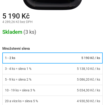
5 190 Kč
4 289,26 Kč bez DPH
Měrná
cena:
Skladem
(3 ks)
Množstevní sleva
1 - 2 ks
5 190 Kč
/ ks
3 - 4 ks = sleva 1 %
5 138,10 Kč
/ ks
5 - 9 ks = sleva 2 %
5 086,20 Kč
/ ks
10 - 19 ks = sleva 3 %
5 034,30 Kč
/ ks
20 a více ks = sleva 5 %
4 930,50 Kč
/ ks