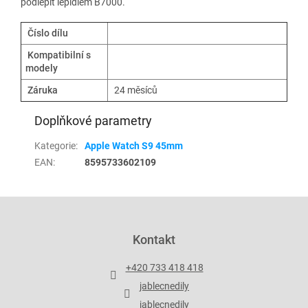
podlepit lepidlem B7000.
Číslo dílu
Kompatibilní s
modely
Záruka
24 měsíců
Doplňkové parametry
Kategorie
:
Apple Watch S9 45mm
EAN
:
8595733602109
Z
á
p
Kontakt
a
t
+420 733 418 418
í
jablecnedily
jablecnedily