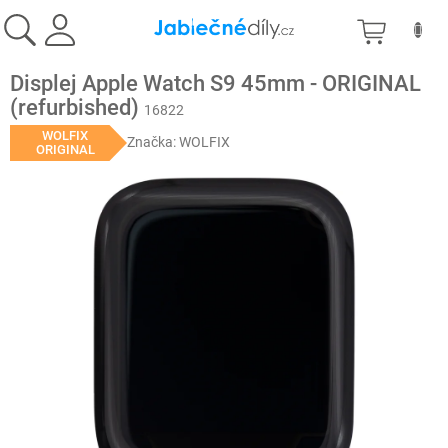
Přejít
NÁKU
na
obsah
KOŠÍK
Displej Apple Watch S9 45mm - ORIGINAL
(refurbished)
16822
WOLFIX
Značka:
WOLFIX
ORIGINAL