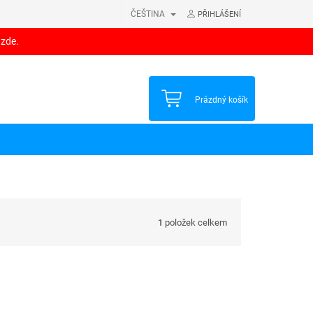
ČEŠTINA
PŘIHLÁŠENÍ
 zde.
NÁKUPNÍ
Prázdný košík
KOŠÍK
1
položek celkem