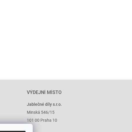
VÝDEJNÍ MÍSTO
Jablečné díly s.r.o.
Minská 546/15
101 00 Praha 10