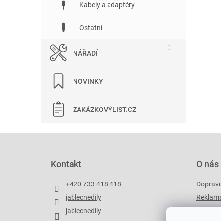
Kabely a adaptéry
Ostatní
NÁŘADÍ
NOVINKY
ZAKÁZKOVÝLIST.CZ
Z
á
p
Kontakt
O nás
a
t
+420 733 418 418
Doprav
í
jablecnedily
Reklama
jablecnedily
Zakázko