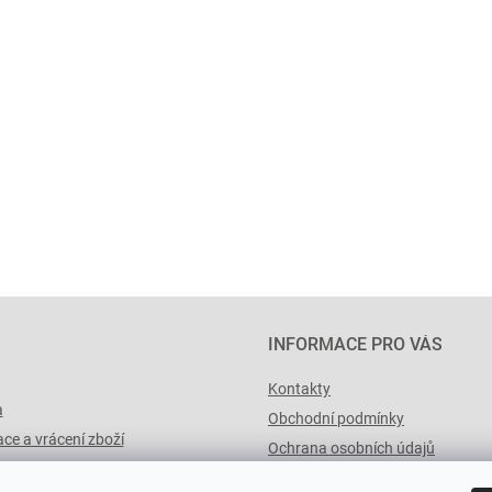
INFORMACE PRO VÁS
Kontakty
a
Obchodní podmínky
ce a vrácení zboží
Ochrana osobních údajů
výList.cz