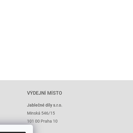
VÝDEJNÍ MÍSTO
Jablečné díly s.r.o.
Minská 546/15
101 00 Praha 10