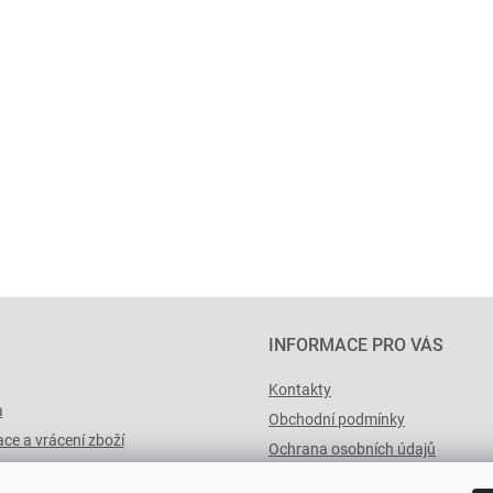
INFORMACE PRO VÁS
Kontakty
a
Obchodní podmínky
ce a vrácení zboží
Ochrana osobních údajů
výList.cz