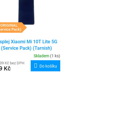
ORIGINAL
ervice Pack)
splej Xiaomi Mi 10T Lite 5G
(Service Pack) (Tarnish)
Skladem
(1 ks)
,09 Kč bez DPH
Do košíku
9 Kč
O
v
l
á
d
a
c
í
p