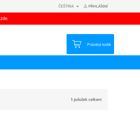
ČEŠTINA
PŘIHLÁŠENÍ
 zde.
NÁKUPNÍ
Prázdný košík
KOŠÍK
1
položek celkem