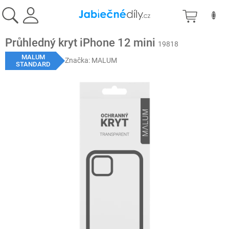
Přejít
NÁKU
na
obsah
KOŠÍK
Průhledný kryt iPhone 12 mini
19818
MALUM
Značka:
MALUM
STANDARD