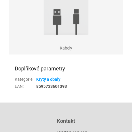
Kabely
Doplňkové parametry
Kategorie
:
Kryty a obaly
EAN
:
8595733601393
Z
á
p
Kontakt
a
t