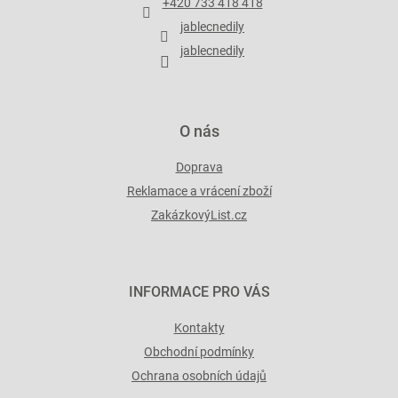
+420 733 418 418
í
jablecnedily
jablecnedily
O nás
Doprava
Reklamace a vrácení zboží
ZakázkovýList.cz
INFORMACE PRO VÁS
Kontakty
Obchodní podmínky
Ochrana osobních údajů