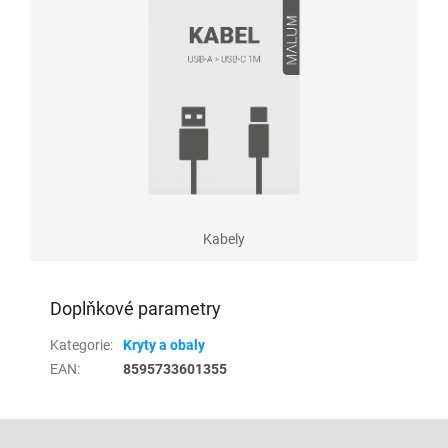
Kabely
Doplňkové parametry
Kategorie
:
Kryty a obaly
EAN
:
8595733601355
Z