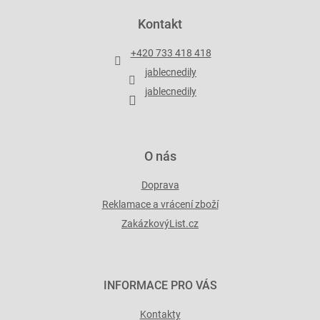
á
p
Kontakt
a
t
+420 733 418 418
í
jablecnedily
jablecnedily
O nás
Doprava
Reklamace a vrácení zboží
ZakázkovýList.cz
INFORMACE PRO VÁS
Kontakty