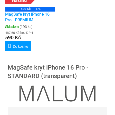
PREMIUM
690 Kč
–14 %
MagSafe kryt iPhone 16
Pro - PREMIUM
(transparent)
Skladem
(193 ks)
487,60 Kč bez DPH
590 Kč
Do košíku
MagSafe kryt iPhone 16 Pro -
STANDARD (transparent)