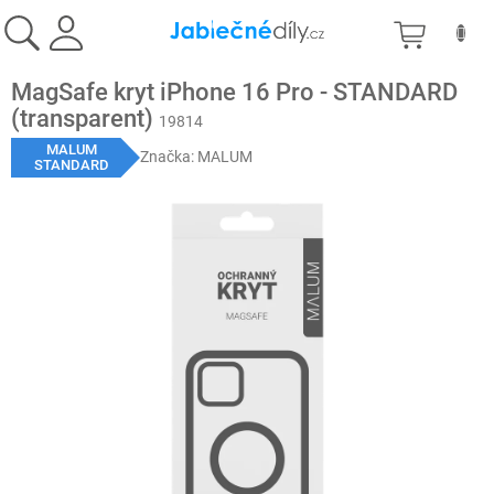
Přejít
NÁKU
na
obsah
KOŠÍK
MagSafe kryt iPhone 16 Pro - STANDARD
(transparent)
19814
MALUM
Značka:
MALUM
STANDARD