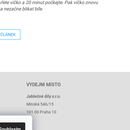
avřete víčko a 20 minut počkejte. Pak víčko znovu
a nezačne blikat bíle.
 ČLÁNEK
VÝDEJNÍ MÍSTO
Jablečné díly s.r.o.
Minská 546/15
101 00 Praha 10
Souhlasím