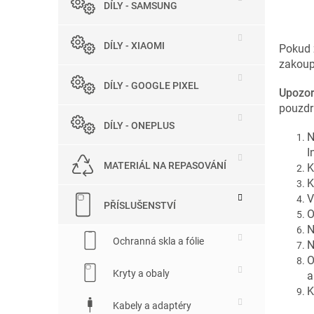
DÍLY - SAMSUNG
e
l
DÍLY - XIAOMI
Pokud 
zakoup
DÍLY - GOOGLE PIXEL
Upozor
pouzdr
DÍLY - ONEPLUS
N
I
MATERIÁL NA REPASOVÁNÍ
K
K
V
PŘÍSLUŠENSTVÍ
O
N
Ochranná skla a fólie
N
O
Kryty a obaly
a
K
Kabely a adaptéry