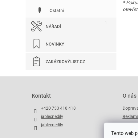
* Pokud
otevřet
Ostatní
NÁŘADÍ
NOVINKY
ZAKÁZKOVÝLIST.CZ
Z
á
p
Kontakt
O nás
a
t
+420 733 418 418
Doprav
í
jablecnedily
Reklama
jablecnedily
Zakázko
Tento web p