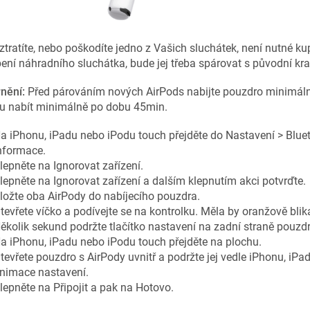
ztratíte, nebo poškodíte jedno z Vašich sluchátek, není nutné k
ení náhradního sluchátka, bude jej třeba spárovat s původní kra
nění:
Před párováním nových AirPods nabijte pouzdro minimáln
u nabít minimálně po dobu 45min.
a iPhonu, iPadu nebo iPodu touch přejděte do Nastavení > Bluet
nformace.
lepněte na Ignorovat zařízení.
lepněte na Ignorovat zařízení a dalším klepnutím akci potvrďte.
ložte oba AirPody do nabíjecího pouzdra.
tevřete víčko a podívejte se na kontrolku. Měla by oranžově blik
ěkolik sekund podržte tlačítko nastavení na zadní straně pouzdra
a iPhonu, iPadu nebo iPodu touch přejděte na plochu.
tevřete pouzdro s AirPody uvnitř a podržte jej vedle iPhonu, iP
nimace nastavení.
lepněte na Připojit a pak na Hotovo.