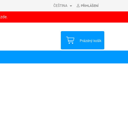
ČEŠTINA
PŘIHLÁŠENÍ
 zde.
NÁKUPNÍ
Prázdný košík
KOŠÍK