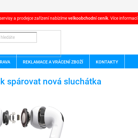
servisy a prodejce zařízení nabízíme
velkoobchodní ceník
. Více informací
RAVA
REKLAMACE A VRÁCENÍ ZBOŽÍ
KONTAKTY
k spárovat nová sluchátka