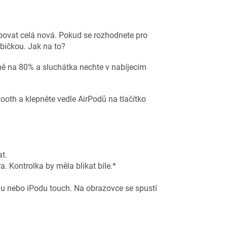
upovat celá nová. Pokud se rozhodnete pro
bičkou. Jak na to?
ě na 80% a sluchátka nechte v nabíjecím
ooth a klepněte vedle AirPodů na tlačítko
at.
. Kontrolka by měla blikat bíle.*
adu nebo iPodu touch. Na obrazovce se spustí