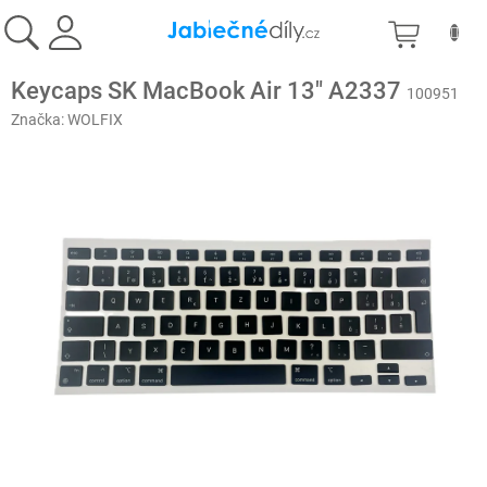
Přejít
NÁKU
na
obsah
KOŠÍK
Keycaps SK MacBook Air 13" A2337
100951
Značka:
WOLFIX