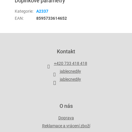
Doplňkové parametry
Kategorie
:
A2337
EAN
:
8595733614652
Z
á
p
Kontakt
a
t
+420 733 418 418
í
jablecnedily
jablecnedily
O nás
Doprava
Reklamace a vrácení zboží