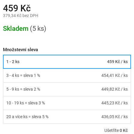
459 Kč
379,34 Kč bez DPH
Měrná
cena:
Skladem
(5 ks)
Množstevní sleva
1 - 2 ks
459 Kč
/ ks
3 - 4 ks = sleva 1 %
454,41 Kč
/ ks
5 - 9 ks = sleva 2 %
449,82 Kč
/ ks
10 - 19 ks = sleva 3 %
445,23 Kč
/ ks
20 a více ks = sleva 5 %
436,05 Kč
/ ks
Ušetříte
0 Kč