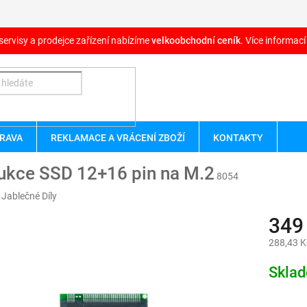
servisy a prodejce zařízení nabízíme
velkoobchodní ceník
. Více informací
RAVA
REKLAMACE A VRÁCENÍ ZBOŽÍ
KONTAKTY
ukce SSD 12+16 pin na M.2
8054
:
Jablečné Díly
349
288,43 K
Měrná
Skla
cena: