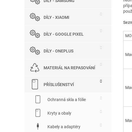
neor
DÍLY - SAMSUNG
příp
použí
DÍLY - XIAOMI
Sezn
DÍLY - GOOGLE PIXEL
MO
DÍLY - ONEPLUS
Mac
MATERIÁL NA REPASOVÁNÍ
PŘÍSLUŠENSTVÍ
Mac
Ochranná skla a fólie
Kryty a obaly
Mac
Kabely a adaptéry