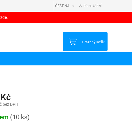
ČEŠTINA
PŘIHLÁŠENÍ
 zde.
NÁKUPNÍ
Prázdný košík
KOŠÍK
 Kč
č bez DPH
dem
(10 ks)