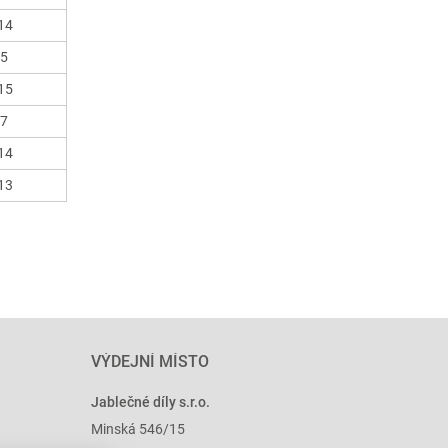
14
15
15
17
14
13
VÝDEJNÍ MÍSTO
Jablečné díly s.r.o.
Minská 546/15