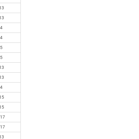
13
13
14
14
15
15
13
13
14
15
15
017
017
13