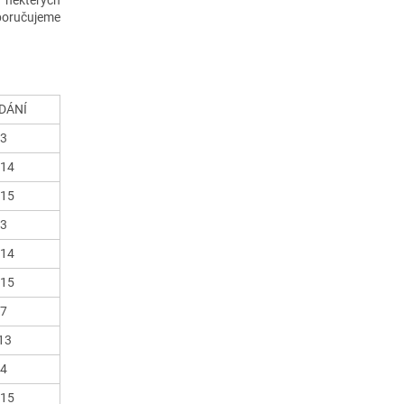
v některých
poručujeme
DÁNÍ
13
014
015
13
014
015
17
13
14
015