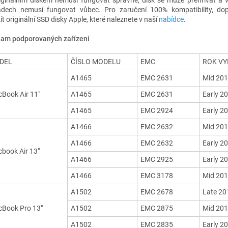
iginálním diskem nemusí fungovat správně, disk se může přehřívat a 
adech nemusí fungovat vůbec. Pro zaručení 100% kompatibility, do
t originální SSD disky Apple, které naleznete v naší
nabídce
.
am podporovaných zařízení
DEL
ČÍSLO MODELU
EMC
ROK VY
A1465
EMC 2631
Mid 20
Book Air 11"
A1465
EMC 2631
Early 2
A1465
EMC 2924
Early 2
A1466
EMC 2632
Mid 20
A1466
EMC 2632
Early 2
book Air 13"
A1466
EMC 2925
Early 2
A1466
EMC 3178
Mid 20
A1502
EMC 2678
Late 20
Book Pro 13"
A1502
EMC 2875
Mid 20
A1502
EMC 2835
Early 2