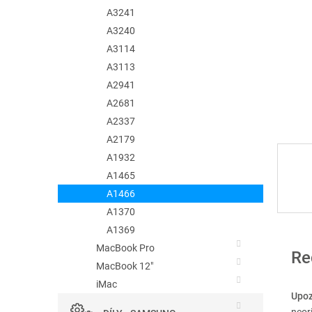
e
A3241
l
A3240
A3114
A3113
A2941
A2681
A2337
A2179
A1932
A1465
A1466
A1370
A1369
MacBook Pro
Re
MacBook 12"
iMac
Upo