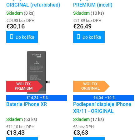
u
ORIGINAL (refurbished)
PREMIUM (incell)
v
k
Skladem
(8 ks)
Skladem
(10 ks)
t
€24,93 bez DPH
€21,89 bez DPH
o
€30,16
€26,49
v
Do košíka
Do košíka
WOLFIX
WOLFIX
PREMIUM
ORIGINAL
€14,24
–5 %
€4,04
–10 %
Baterie iPhone XR
Podlepení displeje iPhone
XR/11 - ORIGINAL
Skladem
(63 ks)
Skladem
(17 ks)
€11,10 bez DPH
€3 bez DPH
€13,43
€3,63