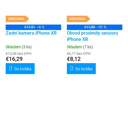
ORIGINAL
ORIGINAL
€17,51
–6 %
€11,80
–31 %
Zadní kamera iPhone XR
Obvod proximity senzoru
iPhone XR
Skladem
(3 ks)
Skladem
(7 ks)
€13,46 bez DPH
€6,71 bez DPH
€16,29
€8,12
Do košíka
Do košíka