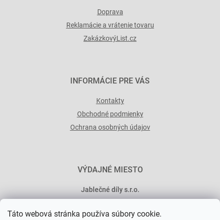
s
Doprava
u
Reklamácie a vrátenie tovaru
ZakázkovýList.cz
INFORMÁCIE PRE VÁS
Kontakty
Obchodné podmienky
Ochrana osobných údajov
VÝDAJNÉ MIESTO
Jablečné díly s.r.o.
Minská 546/15
Táto webová stránka používa súbory cookie.
101 00 Praha 10