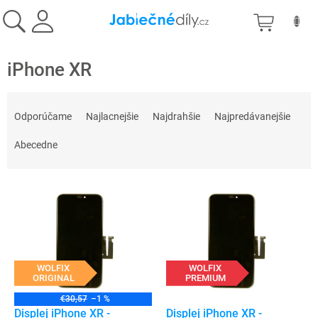
Prejsť
NÁKU
na
obsah
KOŠÍK
iPhone XR
R
a
Odporúčame
Najlacnejšie
Najdrahšie
Najpredávanejšie
d
e
Abecedne
n
i
V
e
ý
p
p
r
i
o
s
d
p
WOLFIX
WOLFIX
u
ORIGINAL
PREMIUM
r
k
o
t
€30,57
–1 %
d
Displej iPhone XR -
Displej iPhone XR -
o