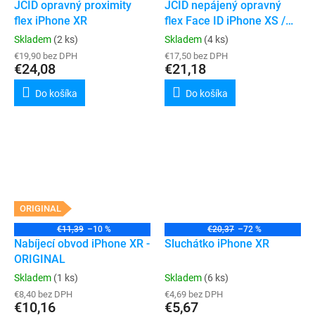
JCID opravný proximity
JCID nepájený opravný
flex iPhone XR
flex Face ID iPhone XS /
XS Max / XR
Skladem
(2 ks)
Skladem
(4 ks)
€19,90 bez DPH
€17,50 bez DPH
€24,08
€21,18
Do košíka
Do košíka
ORIGINAL
€11,39
–10 %
€20,37
–72 %
Nabíjecí obvod iPhone XR -
Sluchátko iPhone XR
ORIGINAL
Skladem
(1 ks)
Skladem
(6 ks)
€8,40 bez DPH
€4,69 bez DPH
€10,16
€5,67