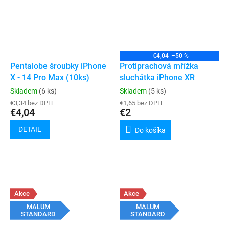
€4,04
–50 %
Pentalobe šroubky iPhone
Protiprachová mřížka
X - 14 Pro Max (10ks)
sluchátka iPhone XR
Skladem
(6 ks)
Skladem
(5 ks)
€3,34 bez DPH
€1,65 bez DPH
€4,04
€2
DETAIL
Do košíka
Akce
Akce
MALUM
MALUM
STANDARD
STANDARD