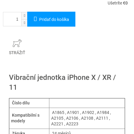
Ušetríte
€0
Pridať do košíka
STRÁŽIŤ
Vibrační jednotka iPhone X / XR /
11
Číslo dílu
A1865 , A1901 , A1902 , A1984 ,
Kompatibilní s
A2105 , A2106 , A2108 , A2111 ,
modely
A2221 , A2223
Záruka
24 měsíců