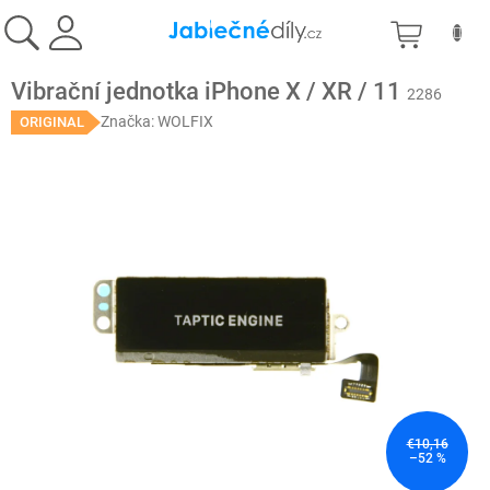
Prejsť
NÁKU
na
obsah
KOŠÍK
Vibrační jednotka iPhone X / XR / 11
2286
Značka:
WOLFIX
ORIGINAL
€10,16
–52 %