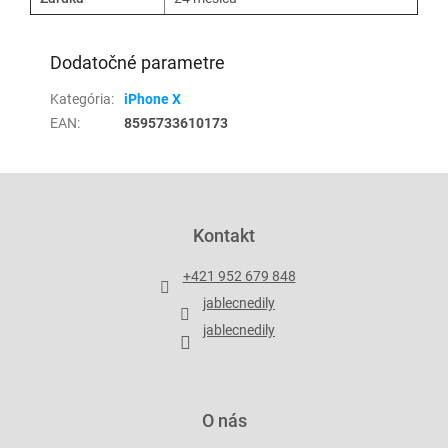
Dodatočné parametre
Kategória
:
iPhone X
EAN
:
8595733610173
Z
á
p
Kontakt
ä
t
+421 952 679 848
i
jablecnedily
e
jablecnedily
O nás