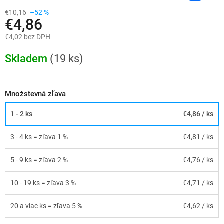
€10,16
–52 %
€4,86
€4,02 bez DPH
Jednotková
cena:
Skladem
(19 ks)
Množstevná zľava
1 - 2 ks
€4,86
/ ks
3 - 4 ks = zľava 1 %
€4,81
/ ks
5 - 9 ks = zľava 2 %
€4,76
/ ks
10 - 19 ks = zľava 3 %
€4,71
/ ks
20 a viac ks = zľava 5 %
€4,62
/ ks