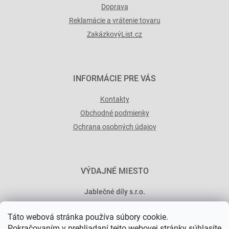
Doprava
Reklamácie a vrátenie tovaru
ZakázkovýList.cz
INFORMÁCIE PRE VÁS
Kontakty
Obchodné podmienky
Ochrana osobných údajov
VÝDAJNÉ MIESTO
Jablečné díly s.r.o.
Minská 546/15
Táto webová stránka používa súbory cookie.
101 00 Praha 10
Pokračovaním v prehliadaní tejto webovej stránky súhlasíte