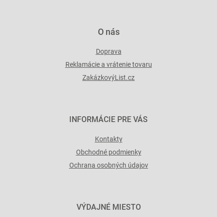
v
ý
p
O nás
i
s
Doprava
u
Reklamácie a vrátenie tovaru
ZakázkovýList.cz
INFORMÁCIE PRE VÁS
Kontakty
Obchodné podmienky
Ochrana osobných údajov
VÝDAJNÉ MIESTO