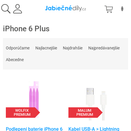
Prejsť
NÁKU
na
obsah
KOŠÍK
iPhone 6 Plus
R
a
Odporúčame
Najlacnejšie
Najdrahšie
Najpredávanejšie
d
e
Abecedne
n
i
V
e
ý
p
p
r
i
o
s
d
p
WOLFIX
MALUM
u
PREMIUM
PREMIUM
r
k
o
t
d
Podlepení baterie iPhone 6
Kabel USB-A > Lightning
o