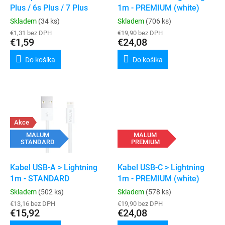
u
Plus / 6s Plus / 7 Plus
1m - PREMIUM (white)
v
k
Skladem
(34 ks)
Skladem
(706 ks)
t
€1,31 bez DPH
€19,90 bez DPH
o
€1,59
€24,08
v
Do košíka
Do košíka
Akce
MALUM
MALUM
STANDARD
PREMIUM
Kabel USB-A > Lightning
Kabel USB-C > Lightning
1m - STANDARD
1m - PREMIUM (white)
Skladem
(502 ks)
Skladem
(578 ks)
€13,16 bez DPH
€19,90 bez DPH
€15,92
€24,08