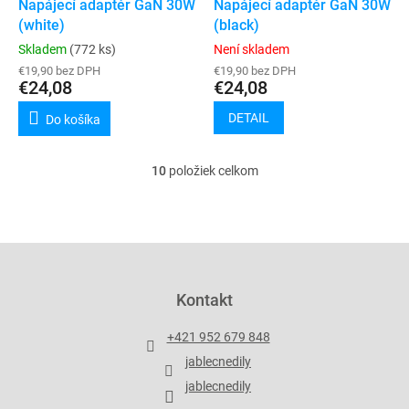
Napájecí adaptér GaN 30W
Napájecí adaptér GaN 30W
(white)
(black)
Skladem
(772 ks)
Není skladem
€19,90 bez DPH
€19,90 bez DPH
€24,08
€24,08
DETAIL
Do košíka
10
položiek celkom
O
v
l
á
d
Z
a
á
c
p
Kontakt
i
ä
e
t
p
+421 952 679 848
i
r
jablecnedily
v
e
k
jablecnedily
y