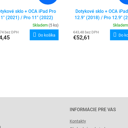
tykové sklo + OCA iPad Pro
Dotykové sklo + OCA iPad
11" (2021) / Pro 11" (2022)
12.9" (2018) / Pro 12.9" (
Skladem
(5 ks)
Sklade
,74 bez DPH
€43,48 bez DPH
Do košíka
Do k
4,45
€52,61
O
v
l
á
d
a
c
i
e
p
r
INFORMÁCIE PRE VÁS
v
k
Kontakty
y
a