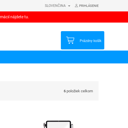
SLOVENČINA
PRIHLÁSENIE
mácií nájdete tu.
NÁKUPNÝ
Prázdny košík
KOŠÍK
6
položiek celkom