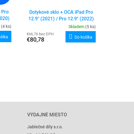
 Pro
Dotykové sklo + OCA iPad Pro
2020)
12.9" (2021) / Pro 12.9" (2022)
m
(4 ks)
Skladem
(5 ks)
€66,76 bez DPH
ošíka
Do košíka
€80,78
VÝDAJNÉ MIESTO
Jablečné díly s.r.o.