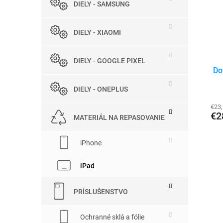
p
DIELY - SAMSUNG
s
r
p
o
r
d
DIELY - XIAOMI
o
u
d
k
DIELY - GOOGLE PIXEL
u
t
Do
k
o
t
v
DIELY - ONEPLUS
o
€23
v
€2
MATERIÁL NA REPASOVANIE
iPhone
iPad
PRÍSLUŠENSTVO
Ochranné sklá a fólie