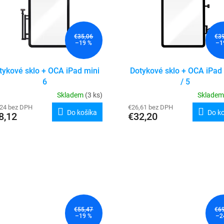
€35,06
€3
–19 %
–1
tykové sklo + OCA iPad mini
Dotykové sklo + OCA iPad 
6
/ 5
Skladem
(3 ks)
Sklade
,24 bez DPH
€26,61 bez DPH
Do košíka
Do k
8,12
€32,20
€55,47
€6
–19 %
–2