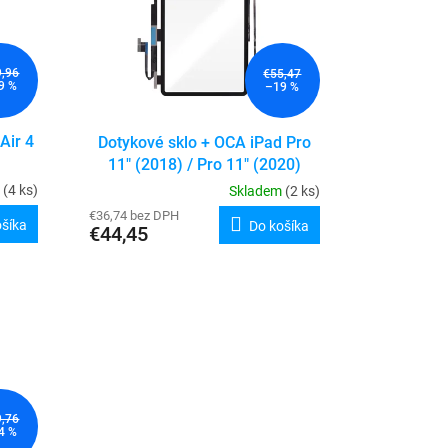
9,96
€55,47
9 %
–19 %
Air 4
Dotykové sklo + OCA iPad Pro
11" (2018) / Pro 11" (2020)
m
(4 ks)
Skladem
(2 ks)
€36,74 bez DPH
ošíka
Do košíka
€44,45
9,76
4 %