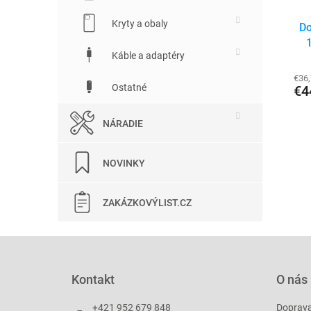
Kryty a obaly
Do
Káble a adaptéry
€36
Ostatné
€4
NÁRADIE
NOVINKY
ZAKÁZKOVÝLIST.CZ
Z
á
p
Kontakt
O nás
ä
t
+421 952 679 848
Doprav