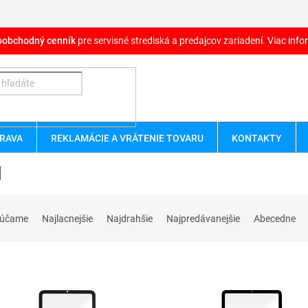
oobchodný cenník
pre servisné strediská a predajcov zariadení. Viac infor
RAVA
REKLAMÁCIE A VRÁTENIE TOVARU
KONTAKTY
d
rúčame
Najlacnejšie
Najdrahšie
Najpredávanejšie
Abecedne