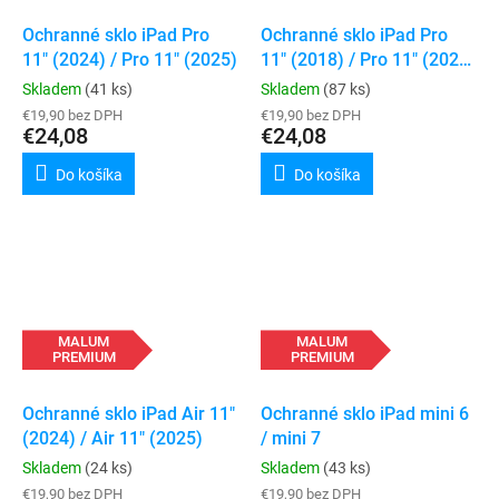
Ochranné sklo iPad Pro
Ochranné sklo iPad Pro
11" (2024) / Pro 11" (2025)
11" (2018) / Pro 11" (2020)
/ Pro 11" (2021) / Pro 11"
Skladem
(41 ks)
Skladem
(87 ks)
(2022) / Air 4 / Air 5
€19,90 bez DPH
€19,90 bez DPH
€24,08
€24,08
Do košíka
Do košíka
MALUM
MALUM
PREMIUM
PREMIUM
Ochranné sklo iPad Air 11"
Ochranné sklo iPad mini 6
(2024) / Air 11" (2025)
/ mini 7
Skladem
(24 ks)
Skladem
(43 ks)
€19,90 bez DPH
€19,90 bez DPH