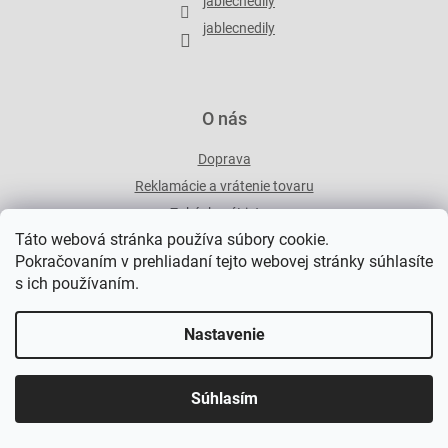
jablecnedily
v
e
k
jablecnedily
y
v
ý
p
O nás
i
s
Doprava
u
Reklamácie a vrátenie tovaru
ZakázkovýList.cz
Táto webová stránka používa súbory cookie.
Pokračovaním v prehliadaní tejto webovej stránky súhlasíte
s ich používaním.
INFORMÁCIE PRE VÁS
Nastavenie
Kontakty
Obchodné podmienky
Ochrana osobných údajov
Súhlasím