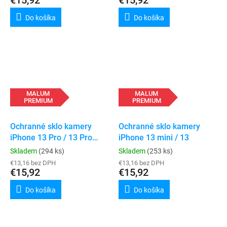
€15,92
€15,92
Do košíka
Do košíka
MALUM
MALUM
PREMIUM
PREMIUM
Ochranné sklo kamery
Ochranné sklo kamery
iPhone 13 Pro / 13 Pro
iPhone 13 mini / 13
Max
Skladem
(294 ks)
Skladem
(253 ks)
€13,16 bez DPH
€13,16 bez DPH
€15,92
€15,92
Do košíka
Do košíka