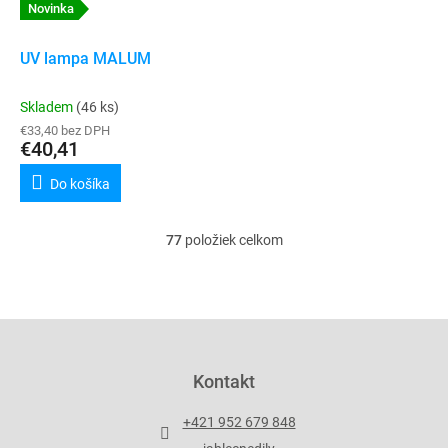
Novinka
UV lampa MALUM
Skladem
(46 ks)
€33,40 bez DPH
€40,41
Do košíka
77
položiek celkom
O
v
l
á
d
Z
a
á
c
p
Kontakt
i
ä
e
t
p
+421 952 679 848
i
r