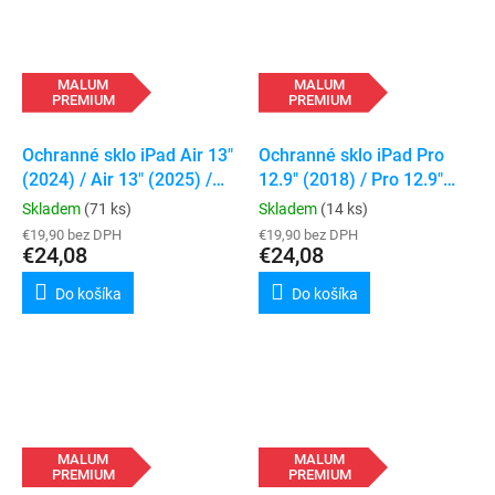
MALUM
MALUM
PREMIUM
PREMIUM
Ochranné sklo iPad Air 13"
Ochranné sklo iPad Pro
(2024) / Air 13" (2025) /
12.9" (2018) / Pro 12.9"
Air 13" (2026) / Pro 13"
(2020) / Pro 12.9" (2021) /
Skladem
(71 ks)
Skladem
(14 ks)
(2024) / Pro 13" (2025)
Pro 12.9" (2022)
€19,90 bez DPH
€19,90 bez DPH
€24,08
€24,08
Do košíka
Do košíka
MALUM
MALUM
PREMIUM
PREMIUM