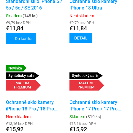
Standardní sklo iPhone 5 /
Ochranné sklo kamery
5s / 5c / SE 2016
iPhone 18 Ultra
Skladem
(148 ks)
Není skladem
€9,79 bez DPH
€9,79 bez DPH
€11,84
€11,84
DETAIL
Do košíka
Novinka
Syntetický safír
Syntetický safír
MALUM
MALUM
PREMIUM
PREMIUM
Ochranné sklo kamery
Ochranné sklo kamery
iPhone 18 Pro / 18 Pro
iPhone 17 Pro / 17 Pro
Max
Max
Není skladem
Skladem
(319 ks)
€13,16 bez DPH
€13,16 bez DPH
€15,92
€15,92