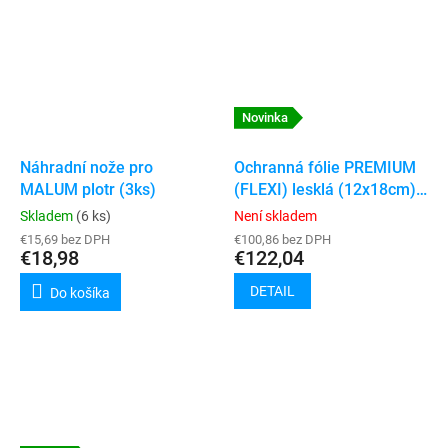
Novinka
Náhradní nože pro
Ochranná fólie PREMIUM
MALUM plotr (3ks)
(FLEXI) lesklá (12x18cm)
50ks
Skladem
(6 ks)
Není skladem
€15,69 bez DPH
€100,86 bez DPH
€18,98
€122,04
DETAIL
Do košíka