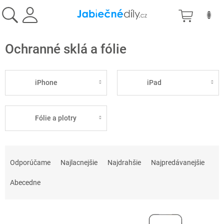
Prejsť
NÁKU
na
obsah
KOŠÍK
Ochranné sklá a fólie
iPhone
iPad
Fólie a plotry
R
a
Odporúčame
Najlacnejšie
Najdrahšie
Najpredávanejšie
d
e
Abecedne
n
i
V
e