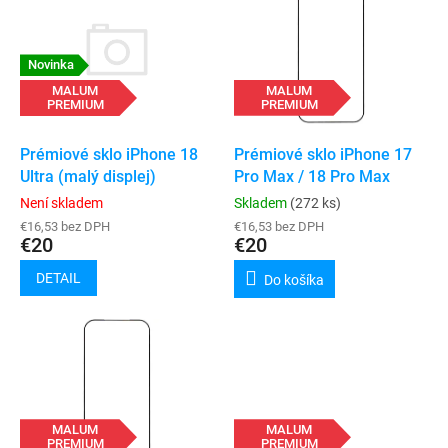
ý
p
p
r
i
o
s
Novinka
d
p
MALUM
u
MALUM
PREMIUM
PREMIUM
r
k
o
t
d
Prémiové sklo iPhone 17
Prémiové sklo iPhone 18
o
u
Pro Max / 18 Pro Max
Ultra (malý displej)
v
k
Skladem
(272 ks)
Není skladem
t
€16,53 bez DPH
€16,53 bez DPH
o
€20
€20
v
DETAIL
Do košíka
MALUM
MALUM
PREMIUM
PREMIUM