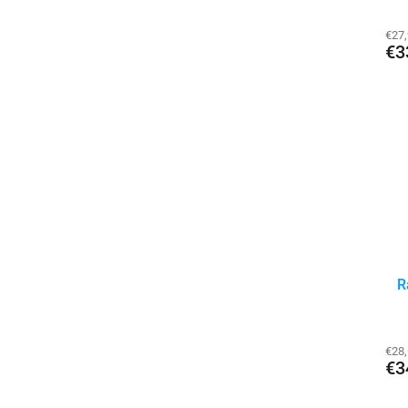
€27
€3
R
€28
€3