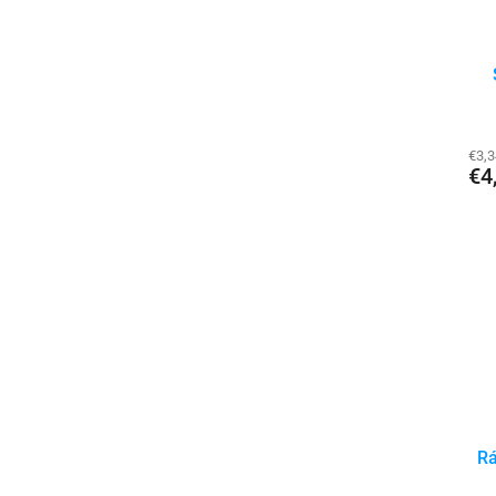
€3,
€4
Rá