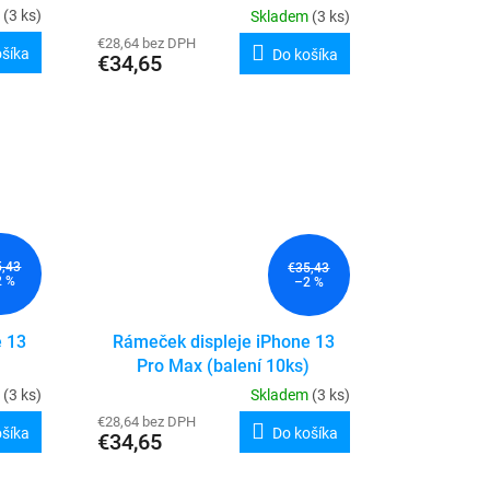
m
(3 ks)
Skladem
(3 ks)
€28,64 bez DPH
ošíka
Do košíka
€34,65
5,43
€35,43
2 %
–2 %
e 13
Rámeček displeje iPhone 13
Pro Max (balení 10ks)
m
(3 ks)
Skladem
(3 ks)
€28,64 bez DPH
ošíka
Do košíka
€34,65