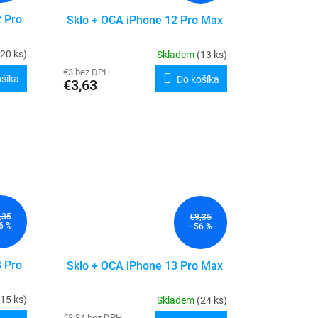
2 Pro
Sklo + OCA iPhone 12 Pro Max
(20 ks)
Skladem
(13 ks)
€3 bez DPH
ošíka
Do košíka
€3,63
,35
€9,35
6 %
–56 %
3 Pro
Sklo + OCA iPhone 13 Pro Max
(15 ks)
Skladem
(24 ks)
€3,34 bez DPH