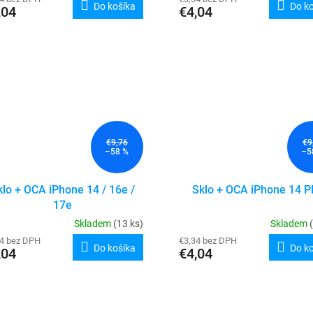
Do košíka
Do k
,04
€4,04
€9,76
€9
–58 %
–5
klo + OCA iPhone 14 / 16e /
Sklo + OCA iPhone 14 P
17e
Skladem
(13 ks)
Skladem
34 bez DPH
€3,34 bez DPH
Do košíka
Do k
,04
€4,04