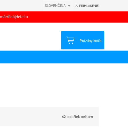
SLOVENČINA
PRIHLÁSENIE
mácií nájdete tu.
NÁKUPNÝ
Prázdny košík
KOŠÍK
42
položiek celkom