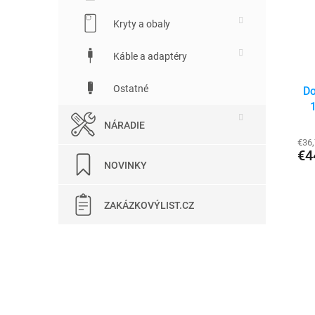
Kryty a obaly
Káble a adaptéry
Ostatné
Do
NÁRADIE
€36
€4
NOVINKY
ZAKÁZKOVÝLIST.CZ