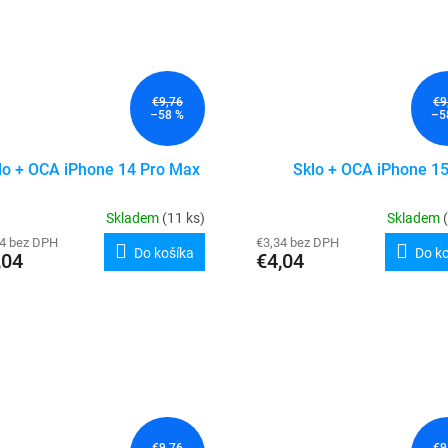
€9,76
€9
–58 %
–5
lo + OCA iPhone 14 Pro Max
Sklo + OCA iPhone 1
Skladem
(11 ks)
Skladem
34 bez DPH
€3,34 bez DPH
Do košíka
Do k
,04
€4,04
€9,76
€9