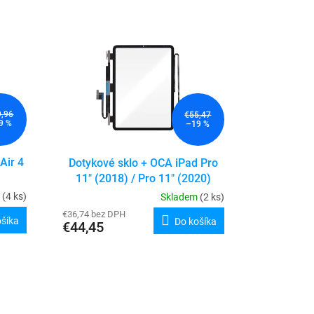
9,96
€55,47
9 %
–19 %
Air 4
Dotykové sklo + OCA iPad Pro
11" (2018) / Pro 11" (2020)
m
(4 ks)
Skladem
(2 ks)
€36,74 bez DPH
ošíka
Do košíka
€44,45