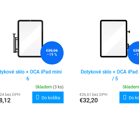
€35,06
€3
–19 %
–1
tykové sklo + OCA iPad mini
Dotykové sklo + OCA iPad 
6
/ 5
Skladem
(3 ks)
Sklade
,24 bez DPH
€26,61 bez DPH
Do košíka
Do k
8,12
€32,20