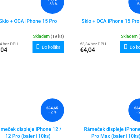
–58 %
–5
Sklo + OCA iPhone 15 Pro
Sklo + OCA iPhone 15 Pr
Skladem
(19 ks)
Skladem
34 bez DPH
€3,34 bez DPH
Do košíka
Do k
,04
€4,04
€34,65
€3
–2 %
–
meček displeje iPhone 12 /
Rámeček displeje iPhon
12 Pro (balení 10ks)
Pro Max (balení 10ks