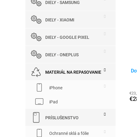
e
DIELY - SAMSUNG
V
n
ý
i
p
DIELY - XIAOMI
e
i
p
s
r
DIELY - GOOGLE PIXEL
p
o
r
d
o
u
DIELY - ONEPLUS
d
k
u
t
Do
MATERIÁL NA REPASOVANIE
k
o
t
v
o
iPhone
€23
v
€2
iPad
PRÍSLUŠENSTVO
Ochranné sklá a fólie