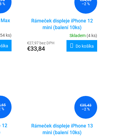
€34,65
8 %
–2 %
o Max
Rámeček displeje iPhone 12
mini (balení 10ks)
(54 ks)
Skladem
(4 ks)
€27,97 bez DPH
ošíka
Do košíka
€33,84
4,65
€35,43
2 %
–2 %
e 12
Rámeček displeje iPhone 13
)
mini (balení 10ks)