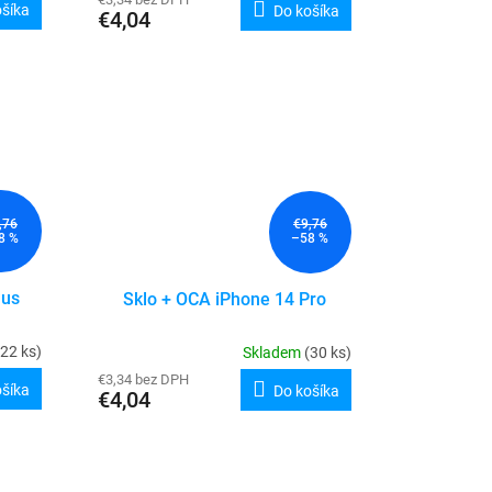
ošíka
Do košíka
€4,04
,76
€9,76
8 %
–58 %
lus
Sklo + OCA iPhone 14 Pro
(22 ks)
Skladem
(30 ks)
€3,34 bez DPH
ošíka
Do košíka
€4,04