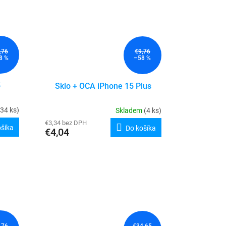
,76
€9,76
8 %
–58 %
5
Sklo + OCA iPhone 15 Plus
(34 ks)
Skladem
(4 ks)
€3,34 bez DPH
ošíka
Do košíka
€4,04
,76