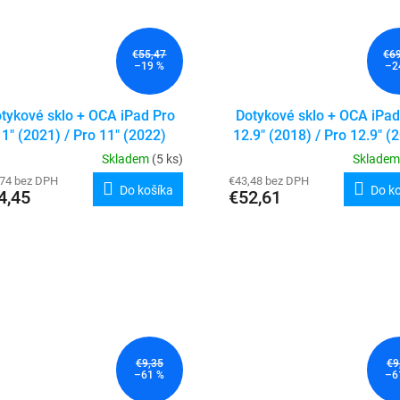
€55,47
€6
–19 %
–2
tykové sklo + OCA iPad Pro
Dotykové sklo + OCA iPad
11" (2021) / Pro 11" (2022)
12.9" (2018) / Pro 12.9" (
Skladem
(5 ks)
Sklade
,74 bez DPH
€43,48 bez DPH
Do košíka
Do k
4,45
€52,61
€9,35
€9
–61 %
–6