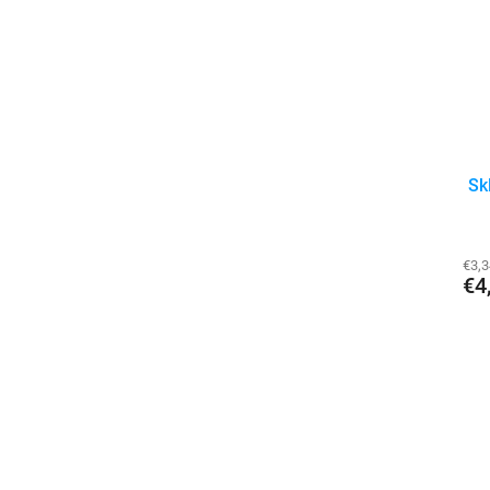
Sk
€3,
€4