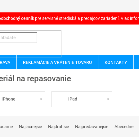
oobchodný cenník
pre servisné strediská a predajcov zariadení. Viac infor
RAVA
REKLAMÁCIE A VRÁTENIE TOVARU
KONTAKTY
riál na repasovanie
iPhone
iPad
rúčame
Najlacnejšie
Najdrahšie
Najpredávanejšie
Abecedne