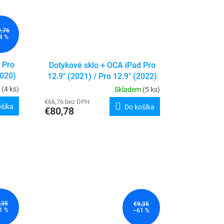
9,76
4 %
 Pro
Dotykové sklo + OCA iPad Pro
2020)
12.9" (2021) / Pro 12.9" (2022)
m
(4 ks)
Skladem
(5 ks)
€66,76 bez DPH
ošíka
Do košíka
€80,78
,35
€9,35
1 %
–61 %