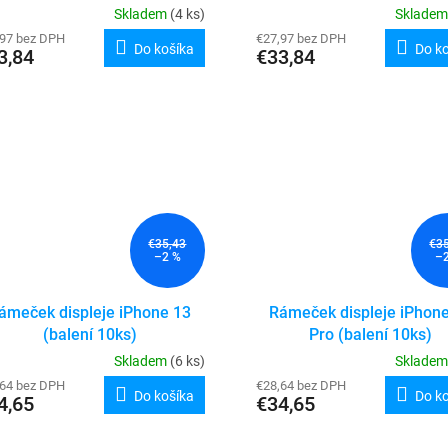
Skladem
(4 ks)
Sklade
,97 bez DPH
€27,97 bez DPH
Do košíka
Do k
3,84
€33,84
€35,43
€3
–2 %
–
ámeček displeje iPhone 13
Rámeček displeje iPhon
(balení 10ks)
Pro (balení 10ks)
Skladem
(6 ks)
Sklade
,64 bez DPH
€28,64 bez DPH
Do košíka
Do k
4,65
€34,65