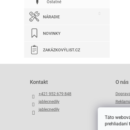
Ostatné
NÁRADIE
NOVINKY
ZAKÁZKOVÝLIST.CZ
Z
á
p
Kontakt
O nás
ä
t
+421 952 679 848
Doprav
i
jablecnedily
Reklamá
e
jablecnedily
Zakázko
Táto webová
prehliadaní 