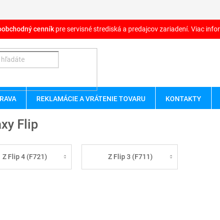
oobchodný cenník
pre servisné strediská a predajcov zariadení. Viac infor
RAVA
REKLAMÁCIE A VRÁTENIE TOVARU
KONTAKTY
xy Flip
Z Flip 4 (F721)
Z Flip 3 (F711)