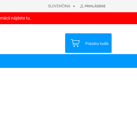
SLOVENČINA
PRIHLÁSENIE
mácií nájdete tu.
NÁKUPNÝ
Prázdny košík
KOŠÍK