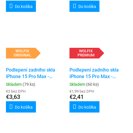
Do košíka
Do košíka
WOLFIX
WOLFIX
ORIGINAL
PREMIUM
Podlepení zadního skla
Podlepení zadního skla
iPhone 15 Pro Max -
iPhone 15 Pro Max -
ORIGINAL
PREMIUM
Skladem
(79 ks)
Skladem
(60 ks)
€3 bez DPH
€1,99 bez DPH
€3,63
€2,41
Do košíka
Do košíka