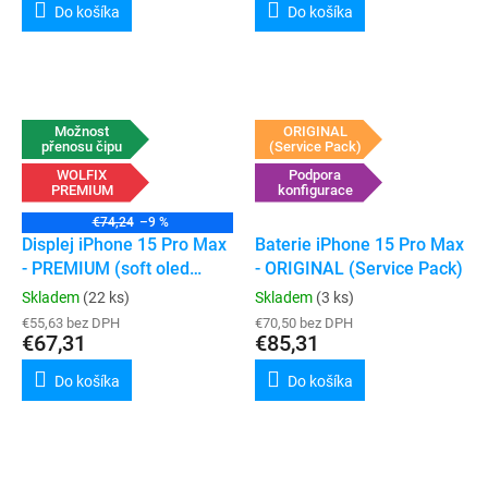
Do košíka
Do košíka
Možnost
ORIGINAL
přenosu čipu
(Service Pack)
WOLFIX
Podpora
PREMIUM
konfigurace
€74,24
–9 %
Displej iPhone 15 Pro Max
Baterie iPhone 15 Pro Max
- PREMIUM (soft oled
- ORIGINAL (Service Pack)
120hz)
Skladem
(22 ks)
Skladem
(3 ks)
€55,63 bez DPH
€70,50 bez DPH
€67,31
€85,31
Do košíka
Do košíka