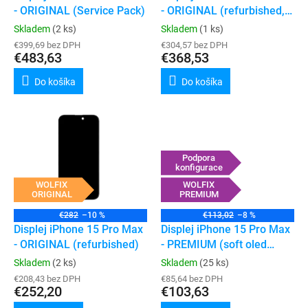
u
- ORIGINAL (Service Pack)
- ORIGINAL (refurbished,
v
k
podpora konfigurace)
Skladem
(2 ks)
Skladem
(1 ks)
t
€399,69 bez DPH
€304,57 bez DPH
o
€483,63
€368,53
v
Do košíka
Do košíka
Podpora
konfigurace
WOLFIX
WOLFIX
ORIGINAL
PREMIUM
€282
–10 %
€113,02
–8 %
Displej iPhone 15 Pro Max
Displej iPhone 15 Pro Max
- ORIGINAL (refurbished)
- PREMIUM (soft oled
120hz, podpora
Skladem
(2 ks)
Skladem
(25 ks)
konfigurace)
€208,43 bez DPH
€85,64 bez DPH
€252,20
€103,63