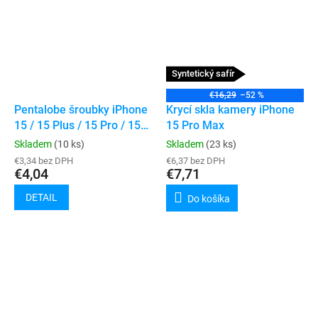
Syntetický safír
€16,29
–52 %
Pentalobe šroubky iPhone
Krycí skla kamery iPhone
15 / 15 Plus / 15 Pro / 15
15 Pro Max
Pro Max (10ks)
Skladem
(10 ks)
Skladem
(23 ks)
€3,34 bez DPH
€6,37 bez DPH
€4,04
€7,71
DETAIL
Do košíka