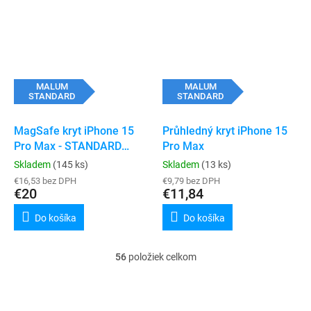
MALUM
MALUM
STANDARD
STANDARD
MagSafe kryt iPhone 15
Průhledný kryt iPhone 15
Pro Max - STANDARD
Pro Max
(transparent)
Skladem
(145 ks)
Skladem
(13 ks)
€16,53 bez DPH
€9,79 bez DPH
€20
€11,84
Do košíka
Do košíka
56
položiek celkom
O
v
l
á