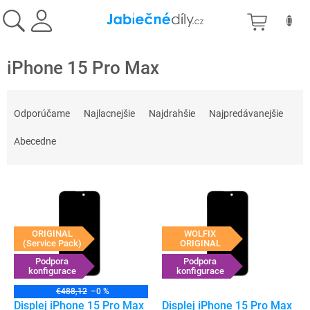
Prejsť
NÁKU
na
obsah
KOŠÍK
iPhone 15 Pro Max
R
a
Odporúčame
Najlacnejšie
Najdrahšie
Najpredávanejšie
d
e
Abecedne
n
i
V
e
ý
p
p
r
i
o
ORIGINAL
WOLFIX
s
(Service Pack)
ORIGINAL
d
p
Podpora
Podpora
u
konfigurace
konfigurace
r
k
o
t
€488,12
–0 %
d
Displej iPhone 15 Pro Max
Displej iPhone 15 Pro Max
o