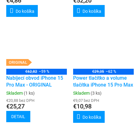
€4,86
€52,20
Do košíka
Do košíka
ORIGINAL
€62,82
–59 %
€29,35
–62 %
Nabíjecí obvod iPhone 15
Power tlačítko a volume
Pro Max - ORIGINAL
tlačítka iPhone 15 Pro Max
Skladem
(1 ks)
Skladem
(3 ks)
€20,88 bez DPH
€9,07 bez DPH
€25,27
€10,98
DETAIL
Do košíka