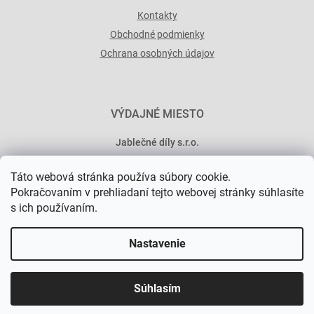
Kontakty
Obchodné podmienky
Ochrana osobných údajov
VÝDAJNÉ MIESTO
Jablečné díly s.r.o.
Minská 546/15
Táto webová stránka používa súbory cookie.
101 00 Praha 10
Pokračovaním v prehliadaní tejto webovej stránky súhlasíte
s ich používaním.
Nastavenie
Vytvoril Shoptet Premium
Súhlasím
Copyright 2026
Jablečné díly
. Všetky práva vyhradené.