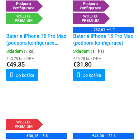
Podpora
Podpora
konfigurace
konfigurace
WOLFIX
WOLFIX
PREMIUM
PREMIUM
€32,61
–2 %
Baterie iPhone 15 Pro Max
Baterie iPhone 15 Pro Max
(podpora konfigurace
(podpora konfigurace)
„genuine“)
Skladem
(7 ks)
Skladem
(11 ks)
€40,79 bez DPH
€26,28 bez DPH
€49,35
€31,80
Do košíka
Do košíka
WOLFIX
PREMIUM
€30,16
–5 %
€46,08
–23 %