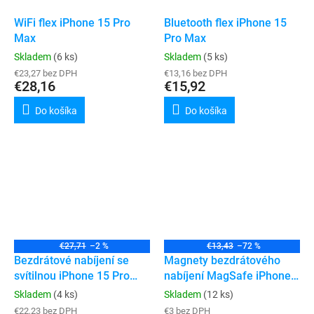
WiFi flex iPhone 15 Pro
Bluetooth flex iPhone 15
Max
Pro Max
Skladem
(6 ks)
Skladem
(5 ks)
€23,27 bez DPH
€13,16 bez DPH
€28,16
€15,92
Do košíka
Do košíka
€27,71
–2 %
€13,43
–72 %
Bezdrátové nabíjení se
Magnety bezdrátového
svítilnou iPhone 15 Pro
nabíjení MagSafe iPhone
Max
15 Pro / 15 Pro Max
Skladem
(4 ks)
Skladem
(12 ks)
€22,23 bez DPH
€3 bez DPH