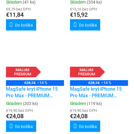
Max
Skladem
(41 ks)
Skladem
(334 ks)
€9,79 bez DPH
€13,16 bez DPH
€11,84
€15,92
Do košíka
Do košíka
MALUM
MALUM
PREMIUM
PREMIUM
€28,16
–14 %
€28,16
–14 %
MagSafe kryt iPhone 15
MagSafe kryt iPhone 15
Pro Max - PREMIUM
Pro Max - PREMIUM
(transparent)
(black)
Skladem
(203 ks)
Skladem
(119 ks)
€19,90 bez DPH
€19,90 bez DPH
€24,08
€24,08
Do košíka
Do košíka