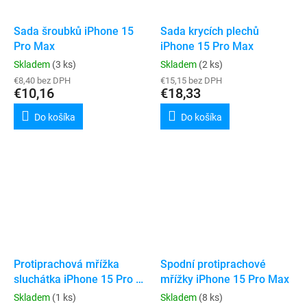
Sada šroubků iPhone 15
Sada krycích plechů
Pro Max
iPhone 15 Pro Max
Skladem
(3 ks)
Skladem
(2 ks)
€8,40 bez DPH
€15,15 bez DPH
€10,16
€18,33
Do košíka
Do košíka
Protiprachová mřížka
Spodní protiprachové
sluchátka iPhone 15 Pro /
mřížky iPhone 15 Pro Max
15 Pro Max
Skladem
(1 ks)
Skladem
(8 ks)