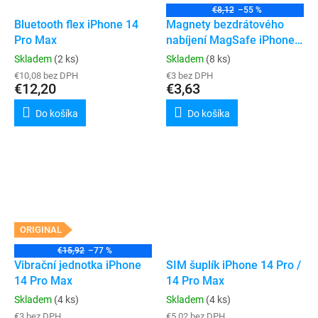
€8,12
–55 %
Bluetooth flex iPhone 14
Magnety bezdrátového
Pro Max
nabíjení MagSafe iPhone
14 Pro / 14 Pro Max
Skladem
(2 ks)
Skladem
(8 ks)
€10,08 bez DPH
€3 bez DPH
€12,20
€3,63
Do košíka
Do košíka
ORIGINAL
€15,92
–77 %
Vibrační jednotka iPhone
SIM šuplík iPhone 14 Pro /
14 Pro Max
14 Pro Max
Skladem
(4 ks)
Skladem
(4 ks)
€3 bez DPH
€5,02 bez DPH