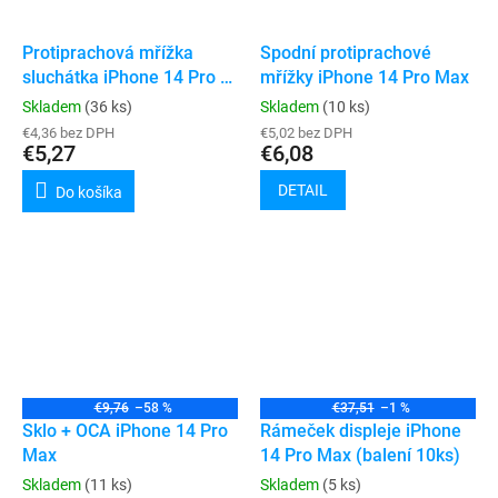
Protiprachová mřížka
Spodní protiprachové
sluchátka iPhone 14 Pro /
mřížky iPhone 14 Pro Max
14 Pro Max
Skladem
(36 ks)
Skladem
(10 ks)
€4,36 bez DPH
€5,02 bez DPH
€5,27
€6,08
DETAIL
Do košíka
€9,76
–58 %
€37,51
–1 %
Sklo + OCA iPhone 14 Pro
Rámeček displeje iPhone
Max
14 Pro Max (balení 10ks)
Skladem
(11 ks)
Skladem
(5 ks)