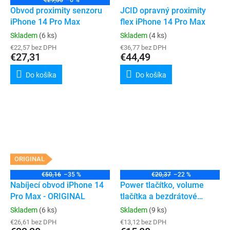
€29,35
–6 %
Obvod proximity senzoru
JCID opravný proximity
iPhone 14 Pro Max
flex iPhone 14 Pro Max
Skladem
(6 ks)
Skladem
(4 ks)
€22,57 bez DPH
€36,77 bez DPH
€27,31
€44,49
Do košíka
Do košíka
ORIGINAL
€50,16
–35 %
€20,37
–22 %
Nabíjecí obvod iPhone 14
Power tlačítko, volume
Pro Max - ORIGINAL
tlačítka a bezdrátové
nabíjení iPhone 14 Pro
Skladem
(6 ks)
Skladem
(9 ks)
Max
€26,61 bez DPH
€13,12 bez DPH