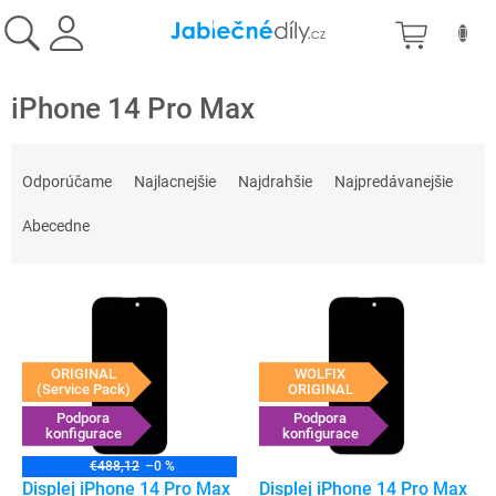
Prejsť
NÁKU
na
obsah
KOŠÍK
iPhone 14 Pro Max
R
a
Odporúčame
Najlacnejšie
Najdrahšie
Najpredávanejšie
d
e
Abecedne
n
i
V
e
ý
p
p
r
i
o
ORIGINAL
WOLFIX
s
(Service Pack)
ORIGINAL
d
p
Podpora
Podpora
u
konfigurace
konfigurace
r
k
o
t
€488,12
–0 %
d
Displej iPhone 14 Pro Max
Displej iPhone 14 Pro Max
o