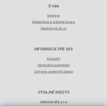
p
O nás
i
s
Doprava
u
Reklamácie a vrátenie tovaru
ZakázkovýList.cz
INFORMÁCIE PRE VÁS
Kontakty
Obchodné podmienky
Ochrana osobných údajov
VÝDAJNÉ MIESTO
Jablečné díly s.r.o.