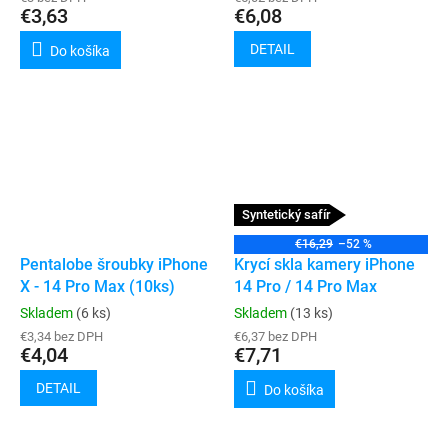
€3,63
€6,08
DETAIL
Do košíka
Syntetický safír
€16,29
–52 %
Pentalobe šroubky iPhone
Krycí skla kamery iPhone
X - 14 Pro Max (10ks)
14 Pro / 14 Pro Max
Skladem
(6 ks)
Skladem
(13 ks)
€3,34 bez DPH
€6,37 bez DPH
€4,04
€7,71
DETAIL
Do košíka