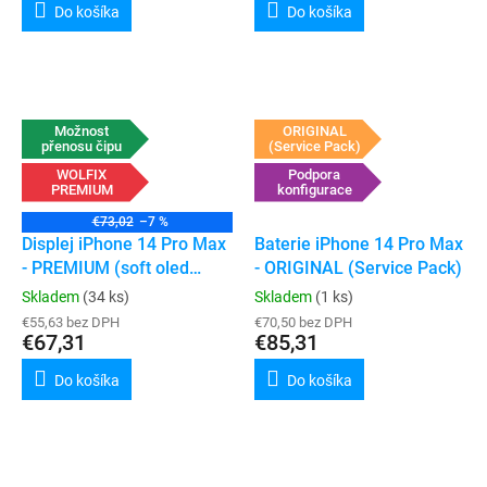
Do košíka
Do košíka
Možnost
ORIGINAL
přenosu čipu
(Service Pack)
WOLFIX
Podpora
PREMIUM
konfigurace
€73,02
–7 %
Displej iPhone 14 Pro Max
Baterie iPhone 14 Pro Max
- PREMIUM (soft oled
- ORIGINAL (Service Pack)
120hz)
Skladem
(34 ks)
Skladem
(1 ks)
€55,63 bez DPH
€70,50 bez DPH
€67,31
€85,31
Do košíka
Do košíka