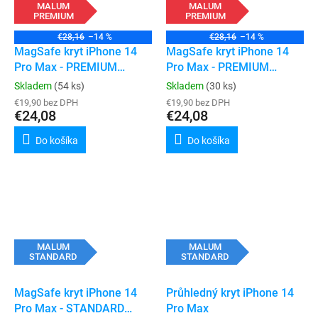
MALUM
MALUM
PREMIUM
PREMIUM
€28,16
–14 %
€28,16
–14 %
MagSafe kryt iPhone 14
MagSafe kryt iPhone 14
Pro Max - PREMIUM
Pro Max - PREMIUM
(transparent)
(black)
Skladem
(54 ks)
Skladem
(30 ks)
€19,90 bez DPH
€19,90 bez DPH
€24,08
€24,08
Do košíka
Do košíka
MALUM
MALUM
STANDARD
STANDARD
MagSafe kryt iPhone 14
Průhledný kryt iPhone 14
Pro Max - STANDARD
Pro Max