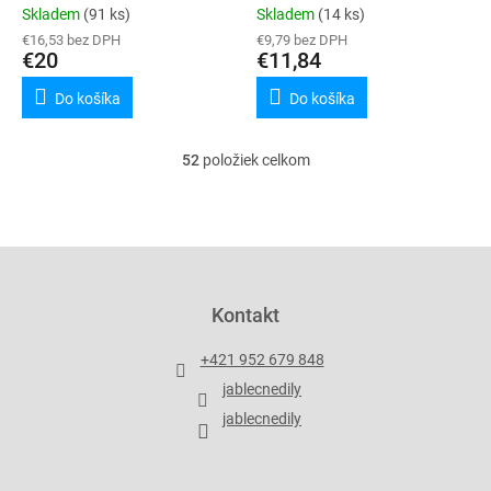
(transparent)
Skladem
(91 ks)
Skladem
(14 ks)
€16,53 bez DPH
€9,79 bez DPH
€20
€11,84
Do košíka
Do košíka
52
položiek celkom
O
v
l
á
d
Z
a
á
c
p
Kontakt
i
ä
e
t
p
+421 952 679 848
i
r
jablecnedily
v
e
k
jablecnedily
y
v
ý