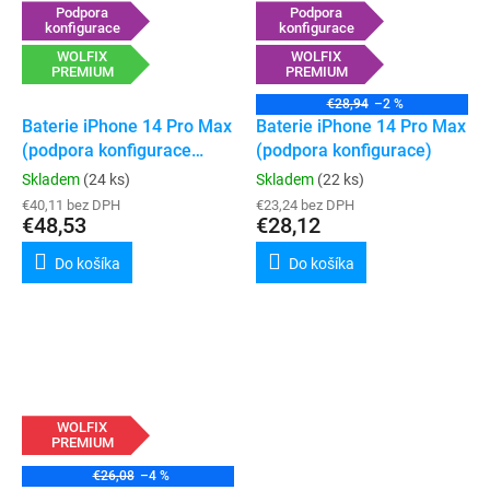
Podpora
Podpora
konfigurace
konfigurace
WOLFIX
WOLFIX
PREMIUM
PREMIUM
€28,94
–2 %
Baterie iPhone 14 Pro Max
Baterie iPhone 14 Pro Max
(podpora konfigurace
(podpora konfigurace)
„genuine“)
Skladem
(24 ks)
Skladem
(22 ks)
€40,11 bez DPH
€23,24 bez DPH
€48,53
€28,12
Do košíka
Do košíka
WOLFIX
PREMIUM
€26,08
–4 %