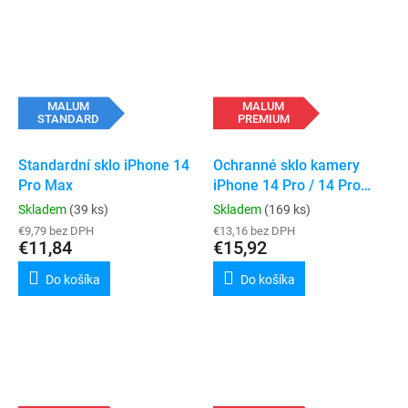
MALUM
MALUM
STANDARD
PREMIUM
Standardní sklo iPhone 14
Ochranné sklo kamery
Pro Max
iPhone 14 Pro / 14 Pro
Max
Skladem
(39 ks)
Skladem
(169 ks)
€9,79 bez DPH
€13,16 bez DPH
€11,84
€15,92
Do košíka
Do košíka