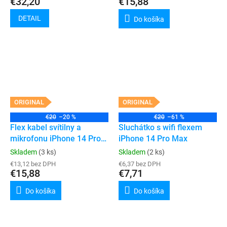
€32,20
€15,88
DETAIL
Do košíka
ORIGINAL
ORIGINAL
€20
–20 %
€20
–61 %
Flex kabel svítilny a
Sluchátko s wifi flexem
mikrofonu iPhone 14 Pro
iPhone 14 Pro Max
Max
Skladem
(3 ks)
Skladem
(2 ks)
€13,12 bez DPH
€6,37 bez DPH
€15,88
€7,71
Do košíka
Do košíka