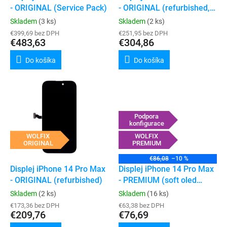
u
- ORIGINAL (Service Pack)
- ORIGINAL (refurbished,
v
k
podpora konfigurace)
Skladem
(3 ks)
Skladem
(2 ks)
t
€399,69 bez DPH
€251,95 bez DPH
o
€483,63
€304,86
v
Do košíka
Do košíka
Podpora
konfigurace
WOLFIX
WOLFIX
ORIGINAL
PREMIUM
€86,08
–10 %
Displej iPhone 14 Pro Max
Displej iPhone 14 Pro Max
- ORIGINAL (refurbished)
- PREMIUM (soft oled
120hz, podpora
Skladem
(2 ks)
Skladem
(16 ks)
konfigurace)
€173,36 bez DPH
€63,38 bez DPH
€209,76
€76,69