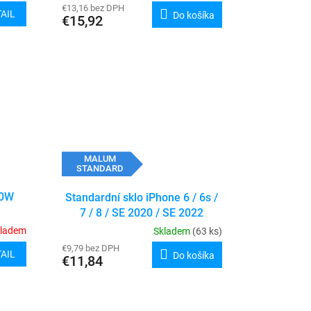
€13,16 bez DPH
AIL
Do košíka
€15,92
MALUM
STANDARD
30W
Standardní sklo iPhone 6 / 6s /
7 / 8 / SE 2020 / SE 2022
kladem
Skladem
(63 ks)
€9,79 bez DPH
AIL
Do košíka
€11,84