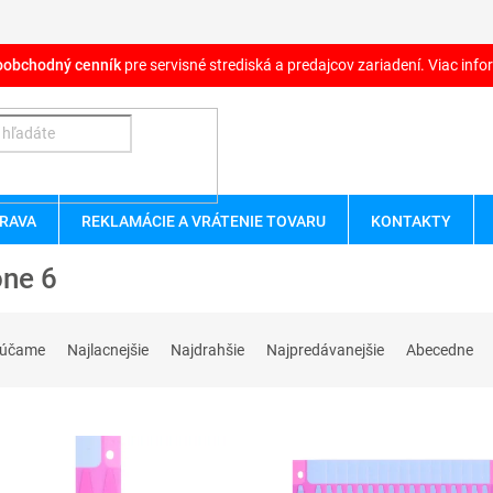
oobchodný cenník
pre servisné strediská a predajcov zariadení. Viac infor
RAVA
REKLAMÁCIE A VRÁTENIE TOVARU
KONTAKTY
one 6
rúčame
Najlacnejšie
Najdrahšie
Najpredávanejšie
Abecedne