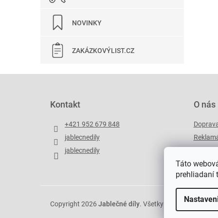
NOVINKY
ZAKÁZKOVÝLIST.CZ
Z
á
p
Kontakt
O nás
ä
t
+421 952 679 848
Doprav
i
jablecnedily
Reklamá
e
jablecnedily
Zakázko
Táto webová
prehliadaní 
Nastaven
Copyright 2026
Jablečné díly
. Všetky práva vyhradené.