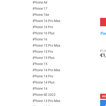
p
iPhone Air
s
r
iPhone 17
p
o
r
iPhone 16e
d
o
u
iPhone 16 Pro Max
d
k
iPhone 16 Pro
u
t
iPhone 16 Plus
Pod
k
o
iPhone 16
t
v
iPhone 15 Pro Max
o
€1,
v
iPhone 15 Pro
€1
iPhone 15 Plus
iPhone 15
iPhone 14 Pro Max
iPhone 14 Pro
iPhone 14 Plus
iPhone 14
iPhone SE 2022
Ak
iPhone 13 Pro Max