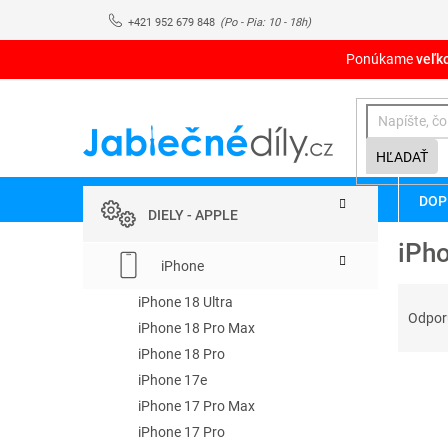
Prejsť
+421 952 679 848
na
obsah
Ponúkame
veľk
HĽADAŤ
B
Preskočiť
DOP
kategórie
o
DIELY - APPLE
č
iPh
n
iPhone
ý
R
p
iPhone 18 Ultra
a
Odpo
a
iPhone 18 Pro Max
d
n
iPhone 18 Pro
e
e
V
n
iPhone 17e
l
ý
i
iPhone 17 Pro Max
p
e
iPhone 17 Pro
i