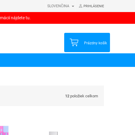
SLOVENČINA
PRIHLÁSENIE
mácií nájdete tu.
NÁKUPNÝ
Prázdny košík
KOŠÍK
12
položiek celkom