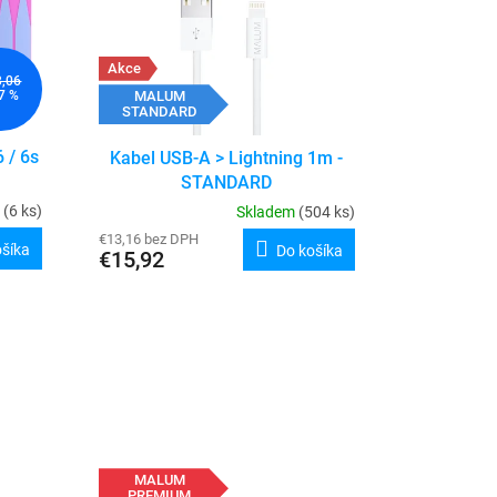
Akce
3,06
MALUM
7 %
STANDARD
 / 6s
Kabel USB-A > Lightning 1m -
STANDARD
m
(6 ks)
Skladem
(504 ks)
€13,16 bez DPH
ošíka
Do košíka
€15,92
MALUM
PREMIUM