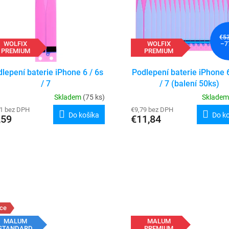
€5
WOLFIX
WOLFIX
–7
PREMIUM
PREMIUM
lepení baterie iPhone 6 / 6s
Podlepení baterie iPhone 6
/ 7
/ 7 (balení 50ks)
Skladem
(75 ks)
Sklade
31 bez DPH
€9,79 bez DPH
Do košíka
Do k
,59
€11,84
ce
MALUM
MALUM
STANDARD
PREMIUM