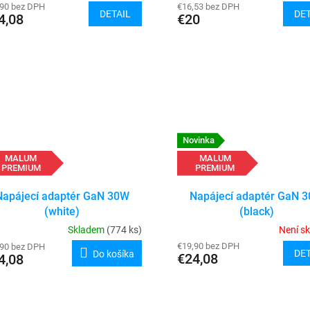
,90 bez DPH
€16,53 bez DPH
DETAIL
DET
4,08
€20
Novinka
MALUM
MALUM
PREMIUM
PREMIUM
Napájecí adaptér GaN 30W
Napájecí adaptér GaN 
(white)
(black)
Skladem
(774 ks)
Není s
€19,90 bez DPH
,90 bez DPH
DET
Do košíka
€24,08
4,08
O