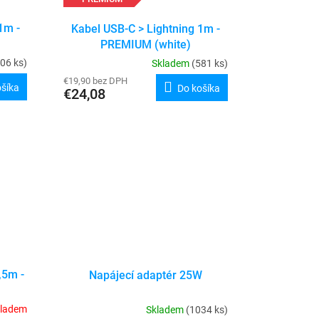
1m -
Kabel USB-C > Lightning 1m -
PREMIUM (white)
06 ks)
Skladem
(581 ks)
€19,90 bez DPH
ošíka
Do košíka
€24,08
,5m -
Napájecí adaptér 25W
kladem
Skladem
(1034 ks)