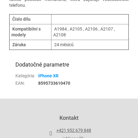
telefonu.
Číslo dílu
Kompatibilní s
A1984 , A2105 , A2106 , A2107 ,
modely
A2108
Záruka
24 měsíců
Dodatočné parametre
Kategória
:
iPhone XR
EAN
:
8595733610470
Z
á
p
Kontakt
ä
t
+421 952 679 848
i