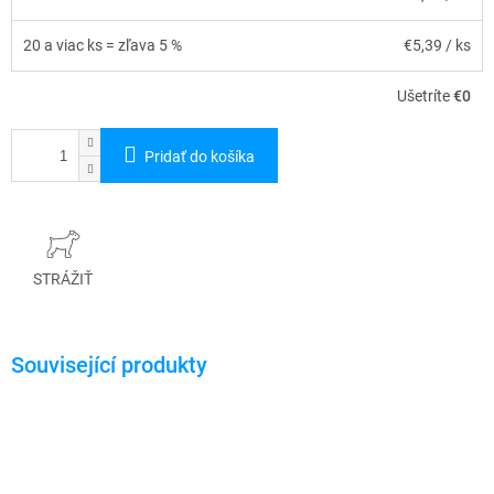
20 a viac ks = zľava 5 %
€5,39
/ ks
Ušetríte
€0
Pridať do košíka
STRÁŽIŤ