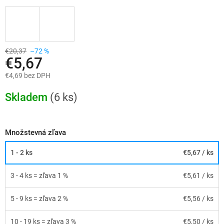
€20,37
–72 %
€5,67
€4,69 bez DPH
Jednotková
cena:
Skladem
(6 ks)
Množstevná zľava
1 - 2 ks
€5,67
/ ks
3 - 4 ks = zľava 1 %
€5,61
/ ks
5 - 9 ks = zľava 2 %
€5,56
/ ks
10 - 19 ks = zľava 3 %
€5,50
/ ks