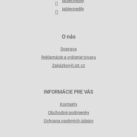
jablecnedily
e
jablecnedily
O nás
Doprava
Reklamácie a vrátenie tovaru
ZakázkovýList.cz
INFORMÁCIE PRE VÁS
Kontakty
Obchodné podmienky
Ochrana osobných údajov