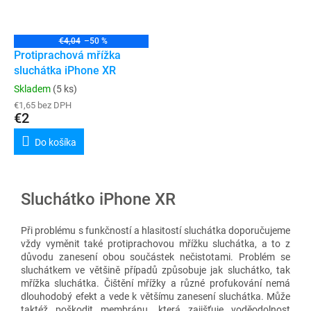
€4,04
–50 %
Protiprachová mřížka
sluchátka iPhone XR
Skladem
(5 ks)
€1,65 bez DPH
€2
Do košíka
Sluchátko iPhone XR
Při problému s funkčností a hlasitostí sluchátka doporučujeme
vždy vyměnit také protiprachovou mřížku sluchátka, a to z
důvodu zanesení obou součástek nečistotami.
Problém se
sluchátkem ve většině případů způsobuje jak sluchátko, tak
mřížka sluchátka. Čištění mřížky a různé profukování nemá
dlouhodobý efekt a vede k většímu zanesení sluchátka. Může
taktéž poškodit membránu, která zajišťuje voděodolnost