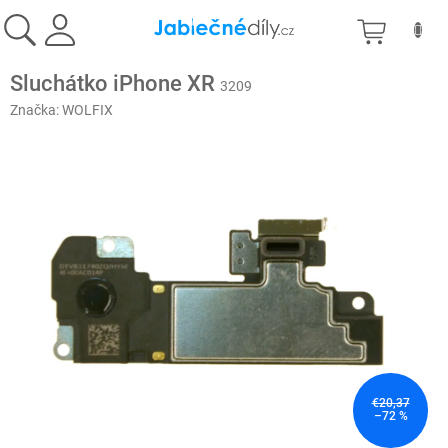
Prejsť
NÁKU
na
obsah
KOŠÍK
Sluchátko iPhone XR
3209
Značka:
WOLFIX
€20,37
–72 %