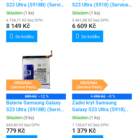
u
S23 Ultra (S918B) (Service
S23 Ultra (S918) (Service
k
Pack) (Black)
Pack) (bez rámečku)
Skladem
(1 ks)
Skladem
(1 ks)
t
6 734,71 Kč bez DPH
5 461,98 Kč bez DPH
ů
8 149 Kč
6 609 Kč
Do košíku
Do košíku
ORIGINAL
ORIGINAL
(Service Pack)
(Service Pack)
889 Kč
–12 %
1 390 Kč
–0 %
Baterie Samsung Galaxy
Zadní kryt Samsung
S23 Ultra (S918B) (Service
Galaxy S23 Ultra (S918)
Pack)
(Service Pack) (Cream)
Skladem
(5 ks)
Skladem
(1 ks)
643,80 Kč bez DPH
1 139,67 Kč bez DPH
779 Kč
1 379 Kč