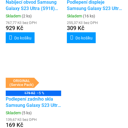
Nabíjecí obvod Samsung
Podlepení displeje
Galaxy S23 Ultra (S918)
Samsung Galaxy S23 Ultra
(Service Pack)
(G918)
Skladem
(2 ks)
Skladem
(16 ks)
767,77 Kč bez DPH
255,37 Kč bez DPH
929 Kč
309 Kč
Do košíku
Do košíku
ORIGINAL
(Service Pack)
179 Kč
–5 %
Podlepení zadního skla
Samsung Galaxy S23 Ultra
(S918B)
Skladem
(5 ks)
139,67 Kč bez DPH
169 Kč