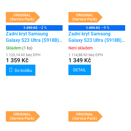
ORIGINAL
ORIGINAL
(Service Pack)
(Service Pack)
1 390 Kč
–2 %
1 490 Kč
–9 %
Zadní kryt Samsung
Zadní kryt Samsung
Galaxy S23 Ultra (S918B)
Galaxy S23 Ultra (S918B)
(Service Pack) (Lavender)
(Service Pack) (Phantom
Skladem
(1 ks)
Není skladem
Black)
1 123,14 Kč bez DPH
1 114,88 Kč bez DPH
1 359 Kč
1 349 Kč
DETAIL
Do košíku
ORIGINAL
ORIGINAL
(Service Pack)
(Service Pack)