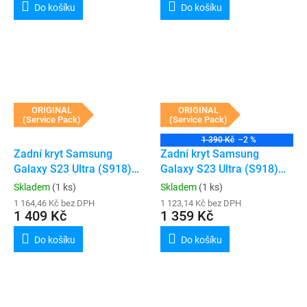
Do košíku
Do košíku
ORIGINAL
ORIGINAL
(Service Pack)
(Service Pack)
1 390 Kč
–2 %
Zadní kryt Samsung
Zadní kryt Samsung
Galaxy S23 Ultra (S918)
Galaxy S23 Ultra (S918)
(Service Pack) (Graphite)
(Service Pack) (Green)
Skladem
(1 ks)
Skladem
(1 ks)
1 164,46 Kč bez DPH
1 123,14 Kč bez DPH
1 409 Kč
1 359 Kč
Do košíku
Do košíku