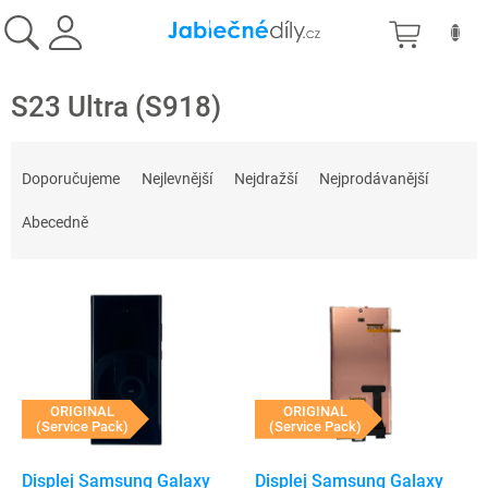
Přejít
NÁKU
na
obsah
KOŠÍK
S23 Ultra (S918)
Ř
a
Doporučujeme
Nejlevnější
Nejdražší
Nejprodávanější
z
e
Abecedně
n
í
V
p
ý
r
p
o
i
d
s
u
p
ORIGINAL
ORIGINAL
k
(Service Pack)
(Service Pack)
r
t
o
ů
d
Displej Samsung Galaxy
Displej Samsung Galaxy