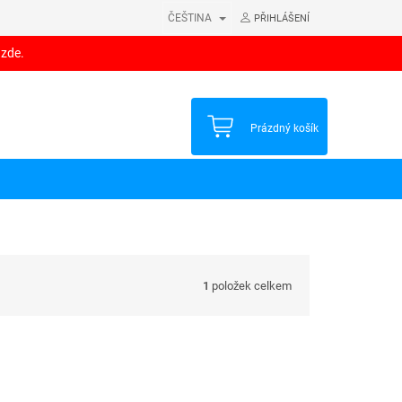
ČEŠTINA
PŘIHLÁŠENÍ
 zde.
NÁKUPNÍ
Prázdný košík
KOŠÍK
1
položek celkem