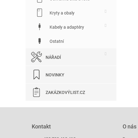
Kryty a obaly
Kabely a adaptéry
Ostatní
NÁŘADÍ
NOVINKY
ZAKÁZKOVÝLIST.CZ
Z
á
p
Kontakt
O nás
a
t