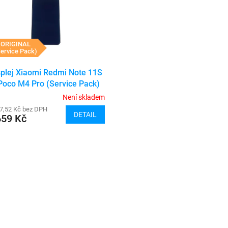
ORIGINAL
ervice Pack)
splej Xiaomi Redmi Note 11S
 Poco M4 Pro (Service Pack)
(Black)
Není skladem
7,52 Kč bez DPH
DETAIL
659 Kč
O
v
l
á
d
a
c
í
p