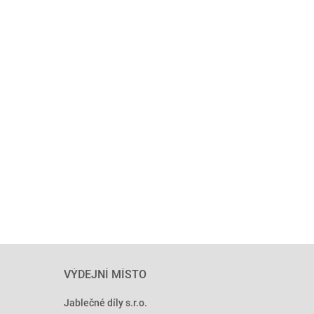
VÝDEJNÍ MÍSTO
Jablečné díly s.r.o.