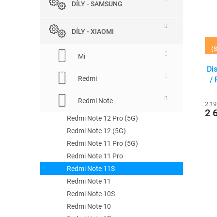
r
DÍLY - SAMSUNG
e
s
o
l
p
d
r
u
DÍLY - XIAOMI
o
k
(S
d
t
Mi
u
ů
Di
k
Redmi
/
t
ů
Redmi Note
2 19
2 
Redmi Note 12 Pro (5G)
Redmi Note 12 (5G)
Redmi Note 11 Pro (5G)
Redmi Note 11 Pro
Redmi Note 11S
Redmi Note 11
Redmi Note 10S
Redmi Note 10