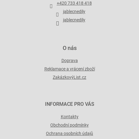
t
+420 733 418 418
í
jablecnedily
jablecnedily
O nás
Doprava
Reklamace a vrácení zboží
ZakázkovýList.cz
INFORMACE PRO VÁS
Kontakty
Obchodní podmínky
Ochrana osobních údajů