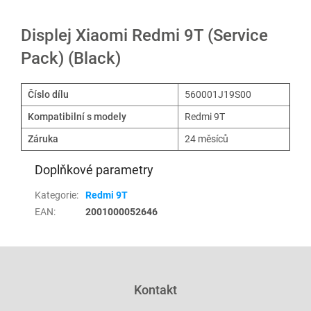
Displej Xiaomi Redmi 9T (Service
Pack) (Black)
Číslo dílu
560001J19S00
Kompatibilní s modely
Redmi 9T
Záruka
24 měsíců
Doplňkové parametry
Kategorie
:
Redmi 9T
EAN
:
2001000052646
Z
á
p
Kontakt
a