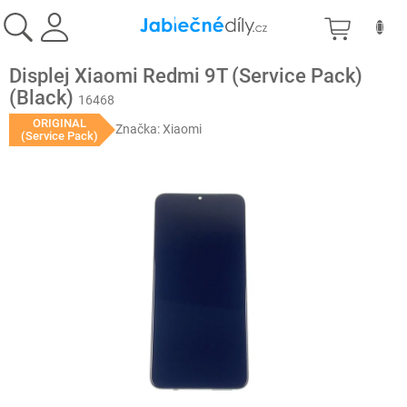
Přejít
NÁKU
na
obsah
KOŠÍK
Displej Xiaomi Redmi 9T (Service Pack)
(Black)
16468
ORIGINAL
Značka:
Xiaomi
(Service Pack)