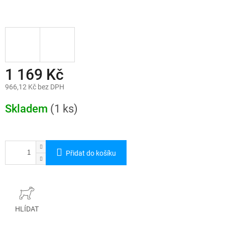
1 169 Kč
966,12 Kč bez DPH
Měrná
cena:
Skladem
(1 ks)
Přidat do košíku
HLÍDAT