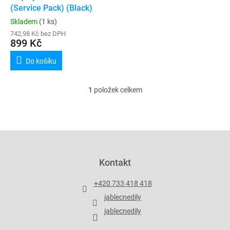
u
(Service Pack) (Black)
k
Skladem
(1 ks)
t
742,98 Kč bez DPH
ů
899 Kč
Do košíku
1
položek celkem
O
v
l
á
d
Z
a
á
c
p
Kontakt
í
a
p
t
r
+420 733 418 418
í
v
jablecnedily
k
y
jablecnedily
v