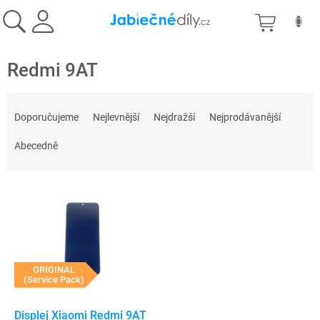
Přejít
NÁKU
na
obsah
KOŠÍK
Redmi 9AT
Ř
a
Doporučujeme
Nejlevnější
Nejdražší
Nejprodávanější
z
e
Abecedně
n
í
V
p
ý
r
p
o
i
d
s
u
p
ORIGINAL
k
(Service Pack)
r
t
o
ů
d
Displej Xiaomi Redmi 9AT