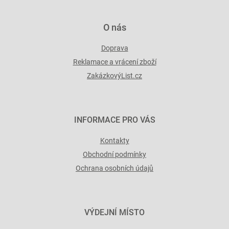
ý
p
i
O nás
s
u
Doprava
Reklamace a vrácení zboží
ZakázkovýList.cz
INFORMACE PRO VÁS
Kontakty
Obchodní podmínky
Ochrana osobních údajů
VÝDEJNÍ MÍSTO