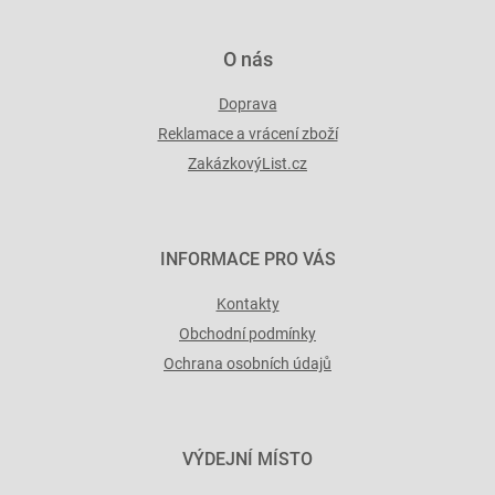
ý
p
i
O nás
s
u
Doprava
Reklamace a vrácení zboží
ZakázkovýList.cz
INFORMACE PRO VÁS
Kontakty
Obchodní podmínky
Ochrana osobních údajů
VÝDEJNÍ MÍSTO