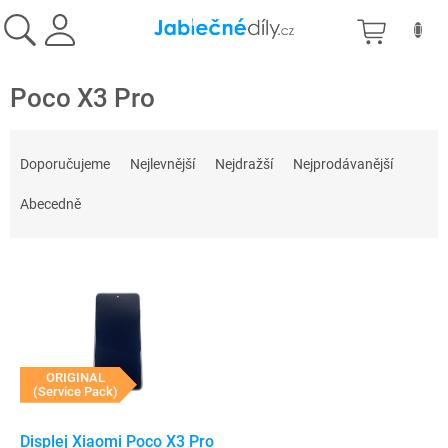
Přejít
NÁKU
na
obsah
KOŠÍK
Poco X3 Pro
Ř
a
Doporučujeme
Nejlevnější
Nejdražší
Nejprodávanější
z
e
Abecedně
n
í
V
p
ý
r
p
o
i
d
s
u
p
ORIGINAL
k
(Service Pack)
r
t
o
ů
d
Displej Xiaomi Poco X3 Pro