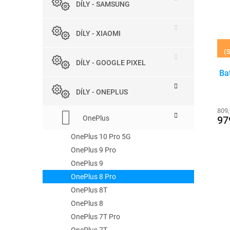
r
DÍLY - SAMSUNG
e
s
o
l
p
d
r
u
DÍLY - XIAOMI
o
k
(S
d
t
DÍLY - GOOGLE PIXEL
u
ů
Ba
k
t
DÍLY - ONEPLUS
ů
809
OnePlus
97
OnePlus 10 Pro 5G
OnePlus 9 Pro
OnePlus 9
OnePlus 8 Pro
OnePlus 8T
OnePlus 8
OnePlus 7T Pro
OnePlus 7T