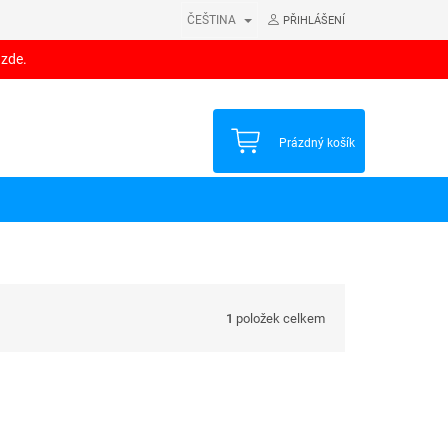
ČEŠTINA
PŘIHLÁŠENÍ
 zde.
NÁKUPNÍ
Prázdný košík
KOŠÍK
1
položek celkem