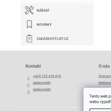
NÁŘADÍ
NOVINKY
ZAKÁZKOVÝLIST.CZ
Z
á
p
Kontakt
O nás
a
t
+420 733 418 418
Doprav
í
jablecnedily
Reklama
jablecnedily
Zakázko
Tento web p
webu vyjadřu