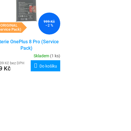
999 Kč
ORIGINAL
–2 %
ervice Pack)
terie OnePlus 8 Pro (Service
Pack)
Skladem
(1 ks)
,09 Kč bez DPH
Do košíku
9 Kč
O
v
l
á
d
a
c
í
p