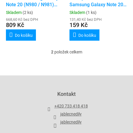
u
Note 20 (N980 / N981)
Samsung Galaxy Note 20
k
(Service Pack)
4G / 5G (N980 / N981)
Skladem
(2 ks)
Skladem
(1 ks)
t
668,60 Kč bez DPH
131,40 Kč bez DPH
ů
809 Kč
159 Kč
Do košíku
Do košíku
2
položek celkem
O
v
l
á
d
Z
a
á
c
p
Kontakt
í
a
p
t
r
+420 733 418 418
í
v
jablecnedily
k
y
jablecnedily
v