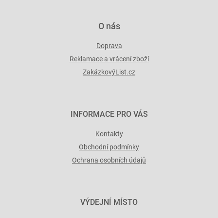
ý
p
i
O nás
s
u
Doprava
Reklamace a vrácení zboží
ZakázkovýList.cz
INFORMACE PRO VÁS
Kontakty
Obchodní podmínky
Ochrana osobních údajů
VÝDEJNÍ MÍSTO