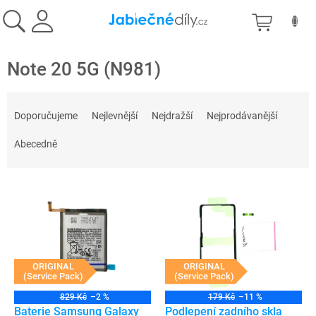
Přejít
NÁKU
na
obsah
KOŠÍK
Note 20 5G (N981)
Ř
a
Doporučujeme
Nejlevnější
Nejdražší
Nejprodávanější
z
e
Abecedně
n
í
V
p
ý
r
p
o
i
d
s
u
p
ORIGINAL
ORIGINAL
k
(Service Pack)
(Service Pack)
r
t
o
ů
829 Kč
–2 %
179 Kč
–11 %
d
Baterie Samsung Galaxy
Podlepení zadního skla