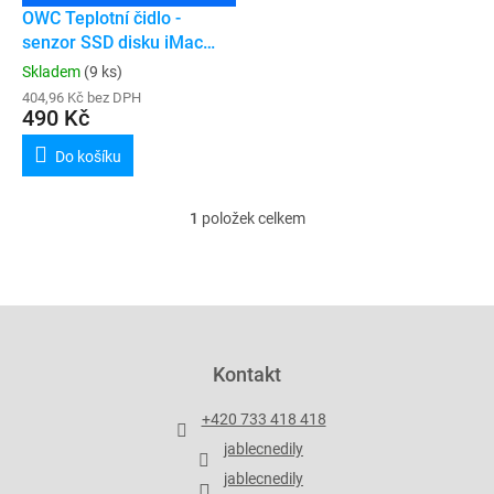
ů
d
OWC Teplotní čidlo -
u
senzor SSD disku iMac
k
(2012-2020) - DOPRODEJ
Skladem
(9 ks)
t
404,96 Kč bez DPH
ů
490 Kč
Do košíku
1
položek celkem
O
v
l
á
d
Z
a
á
c
p
Kontakt
í
a
p
t
r
+420 733 418 418
í
v
jablecnedily
k
y
jablecnedily