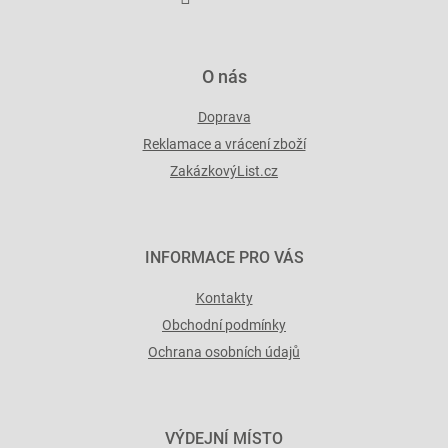
v
ý
p
i
O nás
s
u
Doprava
Reklamace a vrácení zboží
ZakázkovýList.cz
INFORMACE PRO VÁS
Kontakty
Obchodní podmínky
Ochrana osobních údajů
VÝDEJNÍ MÍSTO