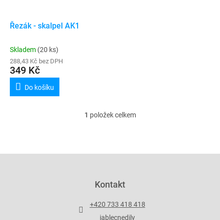
r
t
o
ů
d
Řezák - skalpel AK1
u
k
Skladem
(20 ks)
t
288,43 Kč bez DPH
ů
349 Kč
Do košíku
1
položek celkem
O
v
l
á
d
Z
a
á
c
p
Kontakt
í
a
p
t
r
+420 733 418 418
í
v
jablecnedily