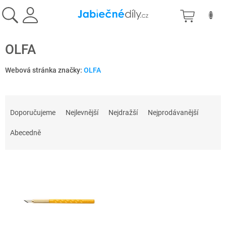
Přejít
NÁKU
na
obsah
KOŠÍK
OLFA
Webová stránka značky:
OLFA
Ř
a
Doporučujeme
Nejlevnější
Nejdražší
Nejprodávanější
z
e
Abecedně
n
í
V
p
ý
r
p
o
i
d
s
u
p
k