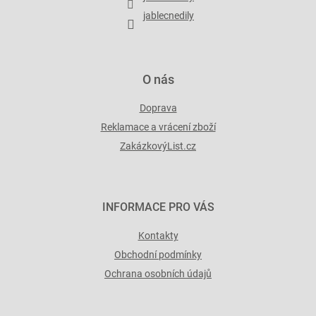
k
y
jablecnedily
v
ý
p
i
O nás
s
u
Doprava
Reklamace a vrácení zboží
ZakázkovýList.cz
INFORMACE PRO VÁS
Kontakty
Obchodní podmínky
Ochrana osobních údajů