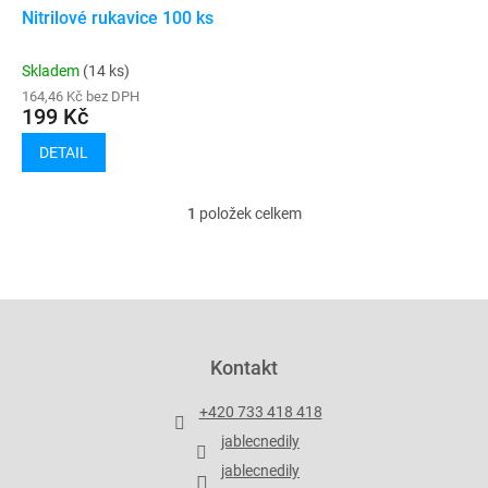
ů
d
Nitrilové rukavice 100 ks
u
k
Skladem
(14 ks)
t
164,46 Kč bez DPH
ů
199 Kč
DETAIL
1
položek celkem
O
v
l
á
d
Z
a
á
c
p
Kontakt
í
a
p
t
r
+420 733 418 418
í
v
jablecnedily
k
y
jablecnedily