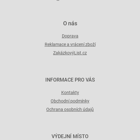
v
ý
p
i
O nás
s
u
Doprava
Reklamace a vrácení zboží
ZakázkovýList.cz
INFORMACE PRO VÁS
Kontakty
Obchodní podmínky
Ochrana osobních údajů
VÝDEJNÍ MÍSTO