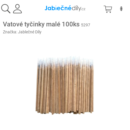
Přejít
NÁKU
na
obsah
KOŠÍK
Vatové tyčinky malé 100ks
5297
Značka:
Jablečné Díly