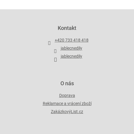
Z
á
p
Kontakt
a
t
+420 733 418 418
í
jablecnedily
jablecnedily
O nás
Doprava
Reklamace a vrácení zboží
ZakázkovýList.cz