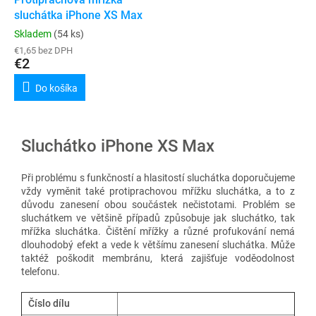
sluchátka iPhone XS Max
Skladem
(54 ks)
€1,65 bez DPH
€2
Do košíka
Sluchátko iPhone XS Max
Při problému s funkčností a hlasitostí sluchátka doporučujeme
vždy vyměnit také protiprachovou mřížku sluchátka, a to z
důvodu zanesení obou součástek nečistotami.
Problém se
sluchátkem ve většině případů způsobuje jak sluchátko, tak
mřížka sluchátka. Čištění mřížky a různé profukování nemá
dlouhodobý efekt a vede k většímu zanesení sluchátka. Může
taktéž poškodit membránu, která zajišťuje voděodolnost
telefonu.
Číslo dílu