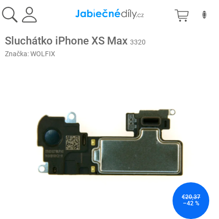
Prejsť
NÁKU
na
obsah
KOŠÍK
Sluchátko iPhone XS Max
3320
Značka:
WOLFIX
€20,37
–42 %