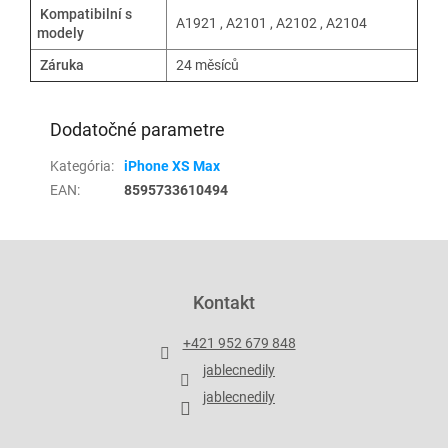
Kompatibilní s
A1921 , A2101 , A2102 , A2104
modely
Záruka
24 měsíců
Dodatočné parametre
Kategória
:
iPhone XS Max
EAN
:
8595733610494
Z
á
p
Kontakt
ä
t
+421 952 679 848
i
jablecnedily
e
jablecnedily