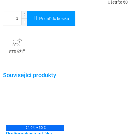
Ušetríte
€0
Pridať do košíka
STRÁŽIŤ
€4,04
–50 %
Protiprachová mřížka