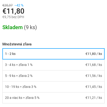
€20,37
–42 %
€11,80
€9,75 bez DPH
Jednotková
cena:
Skladem
(9 ks)
Množstevná zľava
1 - 2 ks
€11,80
/ ks
3 - 4 ks = zľava 1 %
€11,68
/ ks
5 - 9 ks = zľava 2 %
€11,56
/ ks
10 - 19 ks = zľava 3 %
€11,45
/ ks
20 a viac ks = zľava 5 %
€11,21
/ ks