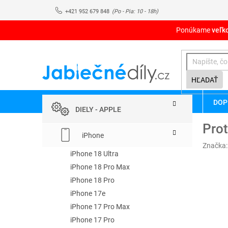
Prejsť
+421 952 679 848
na
obsah
Ponúkame
veľk
HĽADAŤ
B
Preskočiť
DOP
kategórie
o
DIELY - APPLE
č
Pro
n
iPhone
ý
Značka
p
iPhone 18 Ultra
a
iPhone 18 Pro Max
n
iPhone 18 Pro
e
iPhone 17e
l
iPhone 17 Pro Max
iPhone 17 Pro