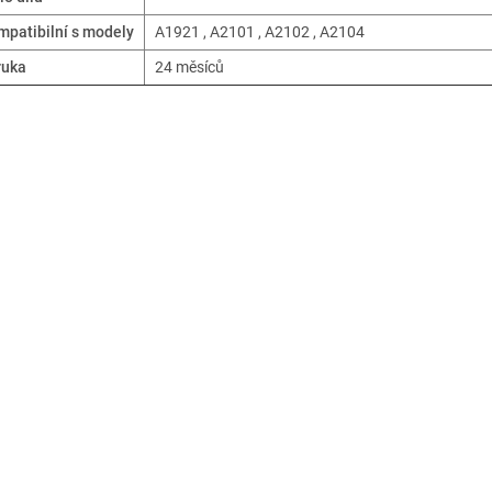
patibilní s modely
A1921 , A2101 , A2102 , A2104
ruka
24 měsíců