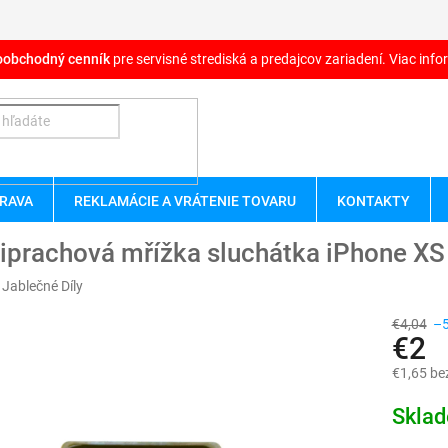
oobchodný cenník
pre servisné strediská a predajcov zariadení. Viac infor
RAVA
REKLAMÁCIE A VRÁTENIE TOVARU
KONTAKTY
tiprachová mřížka sluchátka iPhone X
:
Jablečné Díly
€4,04
–
€2
€1,65 be
Jednotk
Skla
cena: