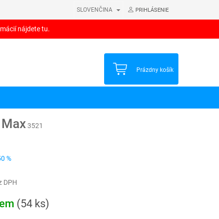
SLOVENČINA
PRIHLÁSENIE
mácií nájdete tu.
NÁKUPNÝ
Prázdny košík
KOŠÍK
S Max
3521
50 %
z DPH
ová
dem
(54 ks)