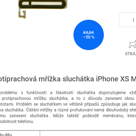
€4,04
–50 %
STRÁ
otiprachová mřížka sluchátka iPhone XS 
problému s funkčností a hlasitostí sluchátka doporučujeme vž
 protiprachovou mřížku sluchátka, a to z důvodu zanesení obou
stotami.
Problém se sluchátkem ve většině případů způsobuje jak slu
ka sluchátka. Čištění mřížky a různé profukování nemá dlouhodobý efe
ímu zanesení sluchátka. Může taktéž poškodit membránu, která
odolnost telefonu.
lo dílu