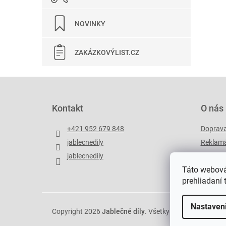
NOVINKY
ZAKÁZKOVÝLIST.CZ
Z
á
p
Kontakt
O nás
ä
t
+421 952 679 848
Doprav
i
jablecnedily
Reklamá
e
jablecnedily
Zakázko
Táto webová
prehliadaní 
Nastaven
Copyright 2026
Jablečné díly
. Všetky práva vyhradené.