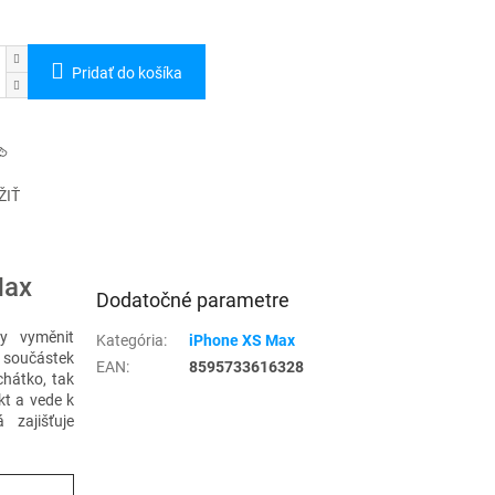
Pridať do košíka
ŽIŤ
Max
Dodatočné parametre
dy vyměnit
Kategória
:
iPhone XS Max
 součástek
EAN
:
8595733616328
chátko, tak
kt a vede k
 zajišťuje