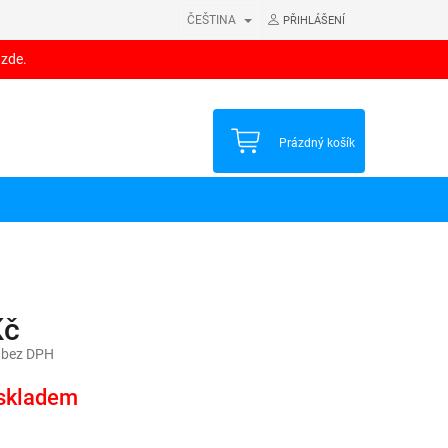
ČEŠTINA
PŘIHLÁŠENÍ
 zde.
NÁKUPNÍ
Prázdný košík
KOŠÍK
Kč
 bez DPH
skladem