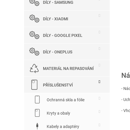
DÍLY - SAMSUNG
e
l
DÍLY - XIAOMI
DÍLY - GOOGLE PIXEL
DÍLY - ONEPLUS
MATERIÁL NA REPASOVÁNÍ
Ná
PŘÍSLUŠENSTVÍ
- Ná
- Uc
Ochranná skla a fólie
- Vho
Kryty a obaly
Kabely a adaptéry