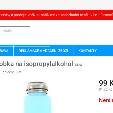
servisy a prodejce zařízení nabízíme
velkoobchodní ceník
. Více informací
RAVA
REKLAMACE A VRÁCENÍ ZBOŽÍ
KONTAKTY
obka na isopropylalkohol
3024
:
Jablečné Díly
99 
81,82 Kč
Měrná
Není 
cena: