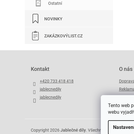
Ostatní
NOVINKY
ZAKÁZKOVÝLIST.CZ
Z
á
p
Kontakt
O nás
a
t
+420 733 418 418
Doprav
í
jablecnedily
Reklama
jablecnedily
Zakázko
Tento web p
webu vyjadřu
Nastaven
Copyright 2026
Jablečné díly
. Všechna práva vyhrazen