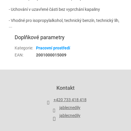
- Uchování v uzavřené části bez vyprchání kapaliny
- Vhodné pro isopropylalkohol, technický benzín, technický líh,
...
Doplňkové parametry
Kategorie
:
Pracovní prostředí
EAN
:
2001000015009
Z
á
p
Kontakt
a
t
+420 733 418 418
í
jablecnedily
jablecnedily