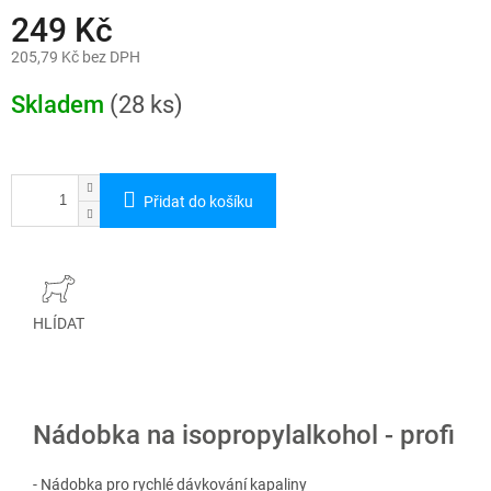
249 Kč
205,79 Kč bez DPH
Měrná
cena:
Skladem
(28 ks)
Přidat do košíku
HLÍDAT
Nádobka na isopropylalkohol - profi
- Nádobka pro rychlé dávkování kapaliny