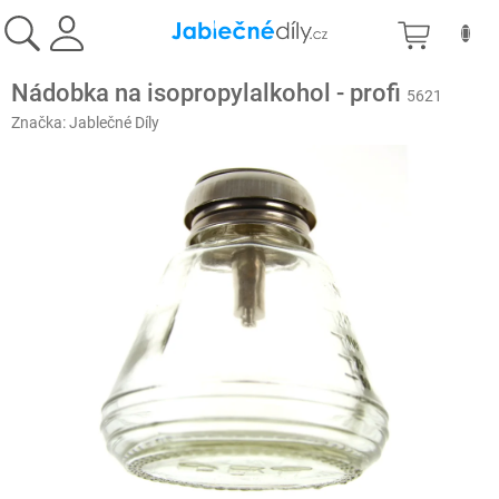
Přejít
NÁKU
na
obsah
KOŠÍK
Nádobka na isopropylalkohol - profi
5621
Značka:
Jablečné Díly