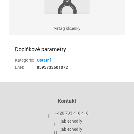
Airtag klíčenky
Doplňkové parametry
Kategorie
:
Ostatní
EAN
:
8595733601072
Z
á
p
Kontakt
a
t
+420 733 418 418
í
jablecnedily
jablecnedily