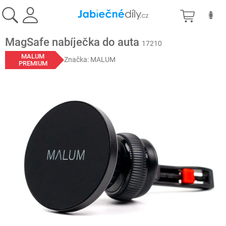
Přejít
NÁKU
na
obsah
KOŠÍK
MagSafe nabíječka do auta
17210
MALUM
Značka:
MALUM
PREMIUM