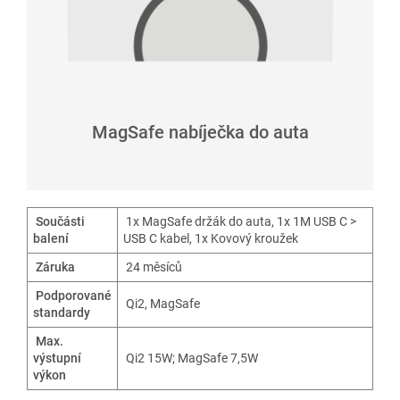
MagSafe nabíječka do auta
Součásti
1x MagSafe držák do auta, 1x 1M USB C >
balení
USB C kabel, 1x Kovový kroužek
Záruka
24 měsíců
Podporované
Qi2, MagSafe
standardy
Max.
výstupní
Qi2 15W; MagSafe 7,5W
výkon