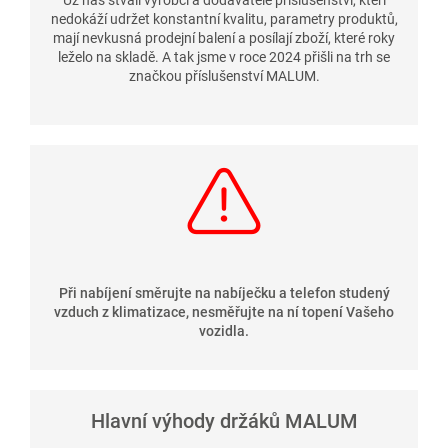
Už nás štvali výrobci a dodavatelé příslušenství, kteří
nedokáží udržet konstantní kvalitu, parametry produktů,
mají nevkusná prodejní balení a posílají zboží, které roky
leželo na skladě. A tak jsme v roce 2024 přišli na trh se
značkou příslušenství MALUM.
Při nabíjení směrujte na nabíječku a telefon studený
vzduch z klimatizace, nesměřujte na ní topení Vašeho
vozidla.
Hlavní výhody držáků MALUM