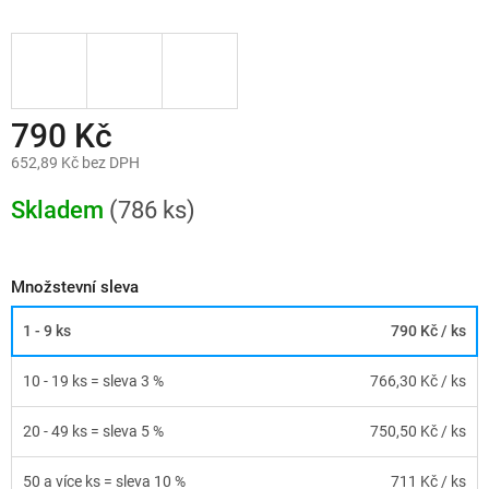
790 Kč
652,89 Kč bez DPH
Měrná
cena:
Skladem
(786 ks)
Množstevní sleva
1 - 9 ks
790 Kč
/ ks
10 - 19 ks = sleva 3 %
766,30 Kč
/ ks
20 - 49 ks = sleva 5 %
750,50 Kč
/ ks
50 a více ks = sleva 10 %
711 Kč
/ ks