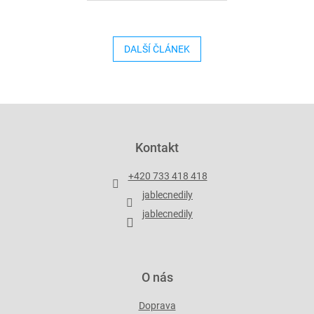
DALŠÍ ČLÁNEK
Z
á
p
Kontakt
a
t
+420 733 418 418
í
jablecnedily
jablecnedily
O nás
Doprava