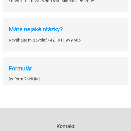
Sobota 10.10.2026 od 16:00 Mamut v Poprade
Máte nejaké otázky?
Neváhajte mi zavolať +421 911 999 685
Formulár
[w-form-7KNHM]
Z
á
p
Kontakt
a