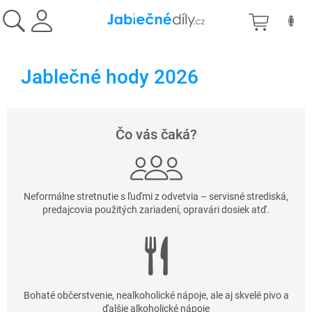
Přejít
NÁKU
na
obsah
KOŠÍK
Jablečné hody 2026
Čo vás čaká?
Neformálne stretnutie s ľuďmi z odvetvia – servisné strediská,
predajcovia použitých zariadení, opravári dosiek atď.
Bohaté občerstvenie, nealkoholické nápoje, ale aj skvelé pivo a
ďalšie alkoholické nápoje