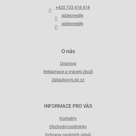
t
+420 733 418 418
í
jablecnedily
jablecnedily
O nás
Doprava
Reklamace a vrácení zboží
ZakázkovýList.cz
INFORMACE PRO VÁS
Kontakty
Obchodní podmínky
Ochrana osobních údajů