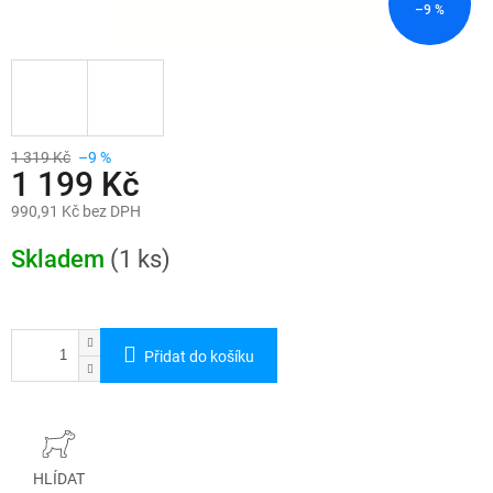
–9 %
1 319 Kč
–9 %
1 199 Kč
990,91 Kč bez DPH
Měrná
cena:
Skladem
(1 ks)
Přidat do košíku
HLÍDAT