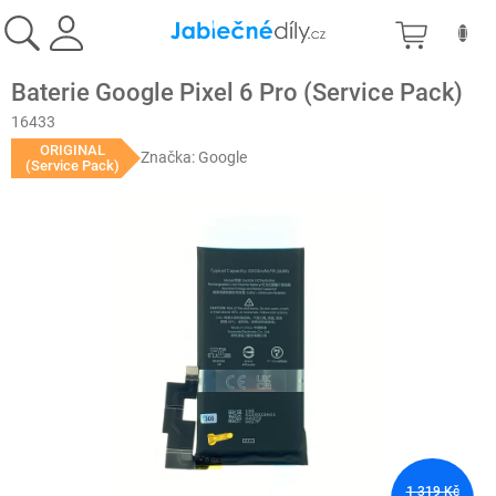
Přejít
NÁKU
na
obsah
KOŠÍK
Baterie Google Pixel 6 Pro (Service Pack)
16433
ORIGINAL
Značka:
Google
(Service Pack)
1 319 Kč