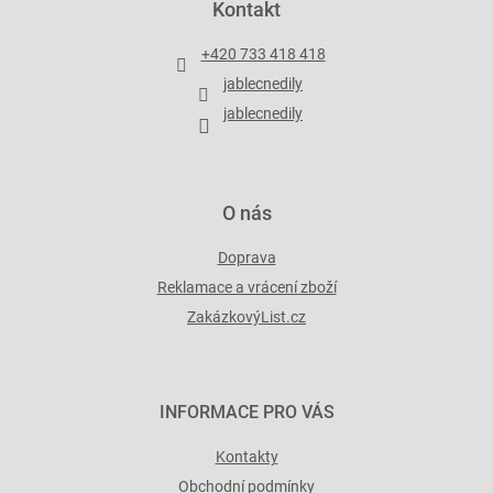
Kontakt
a
t
+420 733 418 418
í
jablecnedily
jablecnedily
O nás
Doprava
Reklamace a vrácení zboží
ZakázkovýList.cz
INFORMACE PRO VÁS
Kontakty
Obchodní podmínky