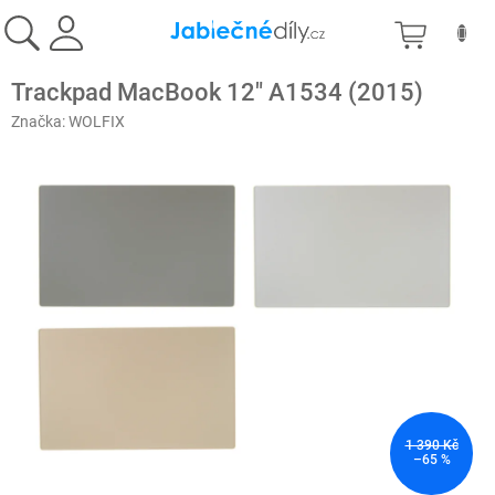
Přejít
NÁKU
na
obsah
KOŠÍK
Trackpad MacBook 12" A1534 (2015)
Značka:
WOLFIX
1 390 Kč
–65 %