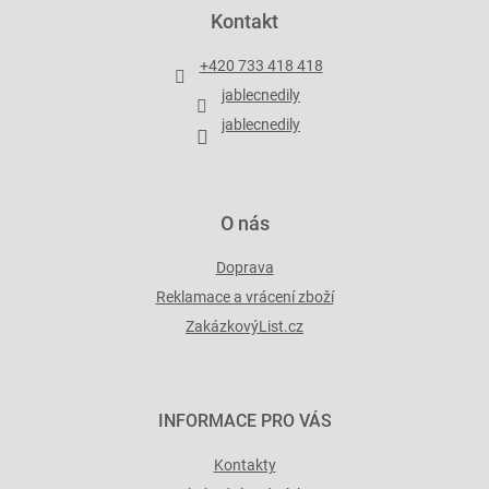
p
Kontakt
a
t
+420 733 418 418
í
jablecnedily
jablecnedily
O nás
Doprava
Reklamace a vrácení zboží
ZakázkovýList.cz
INFORMACE PRO VÁS
Kontakty