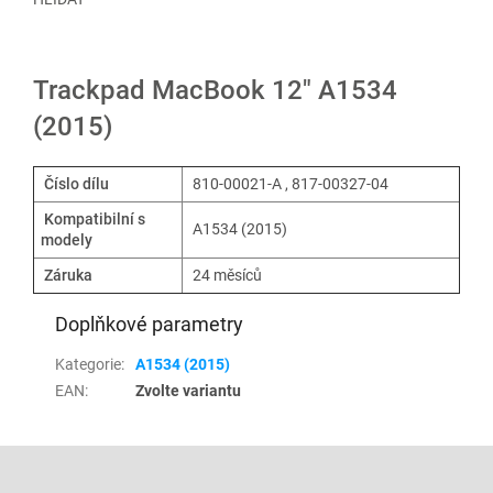
Trackpad MacBook 12" A1534
(2015)
Číslo dílu
810-00021-A , 817-00327-04
Kompatibilní s
A1534 (2015)
modely
Záruka
24 měsíců
Doplňkové parametry
Kategorie
:
A1534 (2015)
EAN
:
Zvolte variantu
Z
á