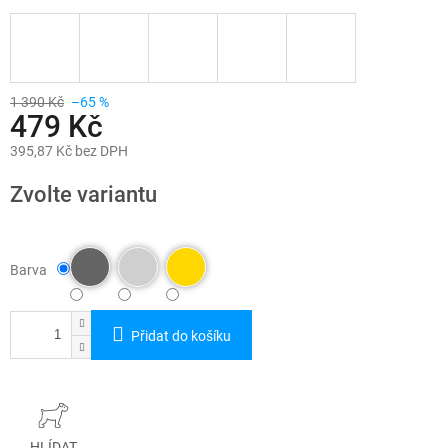
1 390 Kč
–65 %
479 Kč
395,87 Kč bez DPH
Měrná
cena:
Zvolte variantu
Barva
Přidat do košíku
HLÍDAT